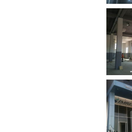
projemiz 
taahhüt
fabrikas
plastik-
gebze-i
projemiz 
taahhüt
fabrikas
plastik-
gebze-i