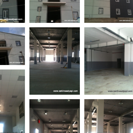
 (7)
projemiz (8)
projemiz (9)
-
taahhüt-
taahhüt-
ı-
fabrikası-
fabrikası-
plastik-
plastik-
mren-
gebze-imren-
gebze-imren-
(10)
-
ı-
mren-
projemiz (11)
projemiz (12)
taahhüt-
taahhüt-
fabrikası-
fabrikası-
plastik-
plastik-
gebze-imren-
gebze-imren-