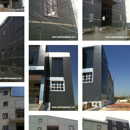
(1)
-
ı-
mren-
projemiz (2)
projemiz (3)
taahhüt-
taahhüt-
fabrikası-
fabrikası-
plastik-
plastik-
gebze-imren-
gebze-imren-
 (4)
-
ı-
mren-
projemiz (5)
projemiz (6)
taahhüt-
taahhüt-
fabrikası-
fabrikası-
plastik-
plastik-
gebze-imren-
gebze-imren-