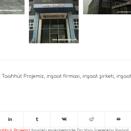
(19)
projemiz (21)
-
taahhüt-
ı-
fabrikası-
plastik-
mren-
gebze-imren-
projemiz (20)
taahhüt-
fabrikası-
plastik-
gebze-imren-
Taahhüt Projemiz, inşaat firması, inşaat şirketi, inşaa
ahhüt Projemiz
başlıklı makalemizde Dg Yapı İçerenköy İnşaat