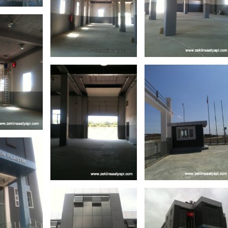
(13)
-
ı-
mren-
projemiz (14)
projemiz (15)
taahhüt-
taahhüt-
fabrikası-
fabrikası-
plastik-
plastik-
gebze-imren-
gebze-imren-
(16)
-
ı-
mren-
projemiz (17)
projemiz (18)
taahhüt-
taahhüt-
fabrikası-
fabrikası-
plastik-
plastik-
gebze-imren-
gebze-imren-