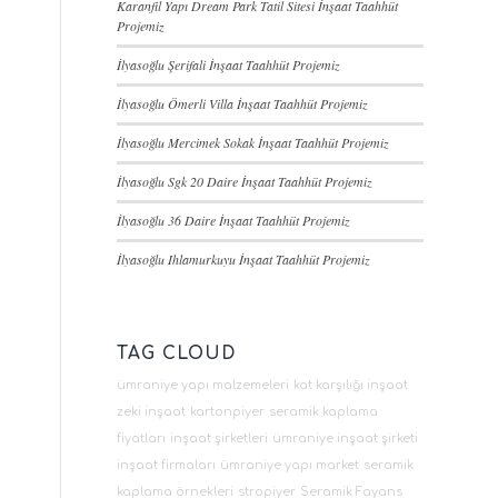
Karanfil Yapı Dream Park Tatil Sitesi İnşaat Taahhüt
Projemiz
İlyasoğlu Şerifali İnşaat Taahhüt Projemiz
İlyasoğlu Ömerli Villa İnşaat Taahhüt Projemiz
İlyasoğlu Mercimek Sokak İnşaat Taahhüt Projemiz
İlyasoğlu Sgk 20 Daire İnşaat Taahhüt Projemiz
İlyasoğlu 36 Daire İnşaat Taahhüt Projemiz
İlyasoğlu Ihlamurkuyu İnşaat Taahhüt Projemiz
TAG CLOUD
ümraniye yapı malzemeleri
kat karşılığı inşaat
zeki inşaat
kartonpiyer
seramik kaplama
fiyatları
inşaat şirketleri
ümraniye inşaat şirketi
inşaat firmaları
ümraniye yapı market
seramik
kaplama örnekleri
stropiyer
Seramik Fayans