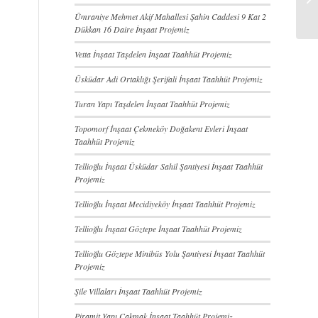
Ümraniye Mehmet Akif Mahallesi Şahin Caddesi 9 Kat 2
Dükkan 16 Daire İnşaat Projemiz
Vetta İnşaat Taşdelen İnşaat Taahhüt Projemiz
Üsküdar Adi Ortaklığı Şerifali İnşaat Taahhüt Projemiz
Turan Yapı Taşdelen İnşaat Taahhüt Projemiz
Topomorf İnşaat Çekmeköy Doğakent Evleri İnşaat
Taahhüt Projemiz
Tellioğlu İnşaat Üsküdar Sahil Şantiyesi İnşaat Taahhüt
Projemiz
Tellioğlu İnşaat Mecidiyeköy İnşaat Taahhüt Projemiz
Tellioğlu İnşaat Göztepe İnşaat Taahhüt Projemiz
Tellioğlu Göztepe Minibüs Yolu Şantiyesi İnşaat Taahhüt
Projemiz
Şile Villaları İnşaat Taahhüt Projemiz
Piramit Yapı Çakmak İnşaat Taahhüt Projemiz