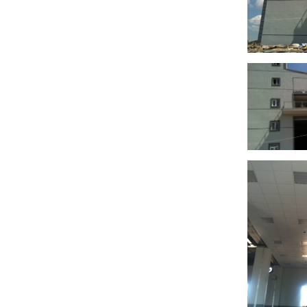
projemiz
taahhüt
fabrikas
plastik-
gebze-i
projemiz 
taahhüt
fabrikas
plastik-
gebze-i