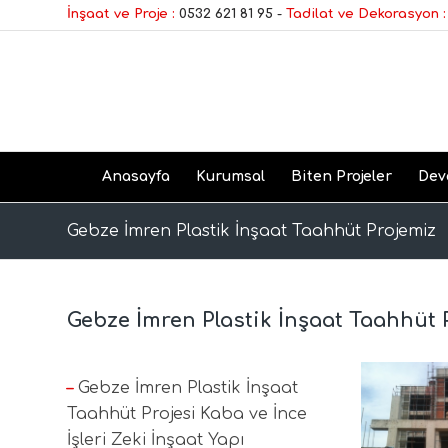
İnşaat ve Proje :
0532 621 81 95
-
Tadilat ve Dekorasyon :
Anasayfa
Kurumsal
Biten Projeler
Dev
Gebze İmren Plastik İnşaat Taahhüt Projemiz
Gebze İmren Plastik İnşaat Taahhüt 
–
Gebze İmren Plastik İnşaat
Taahhüt Projesi Kaba ve İnce
İşleri Zeki İnşaat Yapı