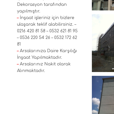
Dekorasyon tarafından
yapılmıştır.
projemiz 
–
İnşaat işleriniz için bizlere
taahhüt
fabrikas
plastik-
ulaşarak teklif alabilirsiniz. –
gebze-i
0216 420 81 58 – 0532 621 81 95
– 0536 220 54 26 – 0532 172 62
81
–
Arsalarınıza Daire Karşılığı
İnşaat Yapılmaktadır.
–
Arsalarınız Nakit olarak
Alınmaktadır.
projemiz
taahhüt
fabrikas
plastik-
gebze-i