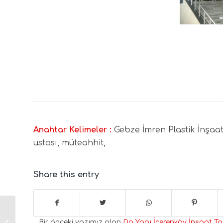
projemiz 
taahhüt
fabrikas
plastik-
gebze-i
Anahtar Kelimeler :
Gebze İmren Plastik İnşaat 
ustası, müteahhit,
Share this entry
Dg Yapı İçerenköy
Bir önceki yazımız olan
Dg Yapı İçerenköy İnşaat Ta
İnşaat Taahhüt