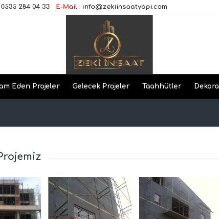
0535 284 04 33
E-Mail :
info@zekiinsaatyapi.com
am Eden Projeler
Gelecek Projeler
Taahhütler
Dekor
Projemiz