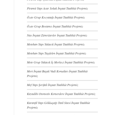
Piramit Yapı Acar Sokak İnşaat Taahhüt Projemiz
Özav Grup Kozyatağı İnşaat Taahhüt Projemiz
Özav Grup Bostancı İnşaat Taahhüt Projemiz
Nas İnşaat Zümrütevler İnşaat Taahhüt Projemiz
Metehan Yapı Yakacık İnşaat Taahhüt Projemiz
Metehan Yapı Taşdelen İnşaat Taahhüt Projemiz
Mete Grup Yakacık İş Merkezi İnşaat Taahhüt Projemiz
Mert İnşaat Başak Vadi Konutları İnşaat Taahhüt
Projemiz
Mef Yapı Şerifali İnşaat Taahhüt Projemiz
Kayadibi Otomotiv Kemerdere İnşaat Taahhüt Projemiz
Karanfil Yapı Gökkuşağı Tatil Sitesi İnşaat Taahhüt
Projemiz