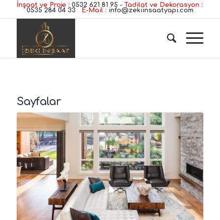
İnşaat ve Proje :
0532 621 81 95
-
Tadilat ve Dekorasyon :
0535 284 04 33
E-Mail :
info@zekiinsaatyapi.com
Sayfalar