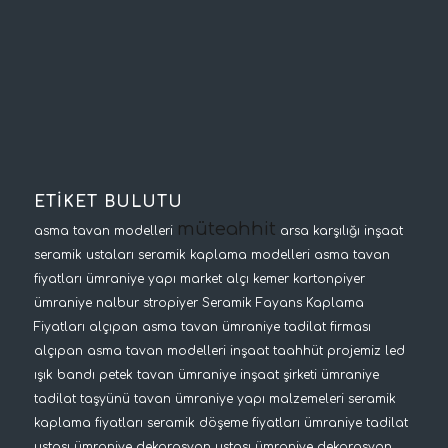
ETİKET BULUTU
müteahhit
asma tavan modelleri
arsa karşılığı inşaat
seramik ustaları
seramik kaplama modelleri
asma tavan
fiyatları
ümraniye yapı market
alçı kemer
kartonpiyer
ümraniye nalbur
stropiyer
Seramik Fayans Kaplama
Fiyatları
alçıpan asma tavan
ümraniye tadilat firması
alçıpan asma tavan modelleri
inşaat taahhüt projemiz
led
ışık bandı
petek tavan
ümraniye inşaat şirketi
ümraniye
tadilat
taşyünü tavan
ümraniye yapı malzemeleri
seramik
kaplama fiyatları
seramik döşeme fiyatları
ümraniye tadilat
ustası
ümraniye dekorasyon ustası
ümraniye dekorasyon