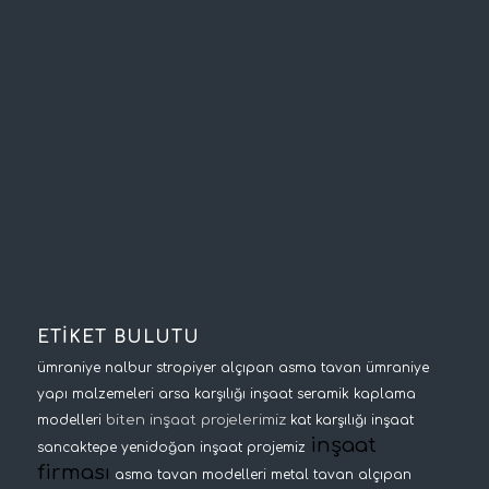
ETİKET BULUTU
ümraniye nalbur
stropiyer
alçıpan asma tavan
ümraniye
yapı malzemeleri
arsa karşılığı inşaat
seramik kaplama
biten inşaat projelerimiz
modelleri
kat karşılığı inşaat
inşaat
sancaktepe yenidoğan inşaat projemiz
firması
asma tavan modelleri
metal tavan
alçıpan