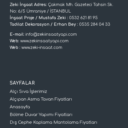
Zeki İnşaat Adres:
Çakmak Mh. Gazeteci Tahsin Sk.
No: 6/5 Ümraniye / İSTANBUL
İnşaat Proje / Mustafa Zeki :
0532 621 81 95
Tadilat Dekorasyon / Erhan Bey :
0535 284 04 33
E-mail:
info@zekiinsaatyapi.com
Web:
www.zekiinsaatyapi.com
Web :
www.zeki-insaat.com
SAYFALAR
Alçı Sıva İşlerimiz
Alçıpan Asma Tavan Fiyatları
Anasayfa
Bölme Duvar Yapımı Fiyatları
Dış Cephe Kaplama Mantolama Fiyatları