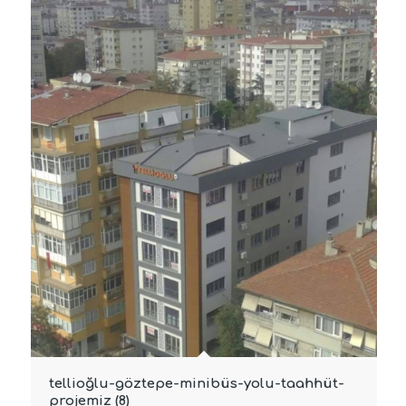
tellioğlu-göztepe-minibüs-yolu-taahhüt-
projemiz (8)