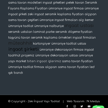
asma tavan modelleri
inşaat şirketleri
petek tavan
Seramik
Fayans Kaplama Fiyatları
ümraniye inşaat firması
ümraniye
inşaat şirketi
zeki inşaat
seramik kaplama fiyatları
alçıpan
asma tavan çeşitleri
ümraniye inşaat firmaları
alçı kemer
inşaat ustası
ümraniye tadilat
ümraniye nalburiye
seramik ustaları
laminat parke
seramik döşeme fiyatları
taşyünü tavan
seramik kaplama örnekleri
inşaat firmaları
müteahhit
kartonpiyer
ümraniye tadilat ustası
inşaat şirketi
ümraniye dekorasyon firması
inşaat
taahhüt projemiz
ümraniye dekorasyon ustası
ümraniye
biten inşaat işlerimiz
yapı market
asma tavan fiyatları
ümraniye tadilat firması
alçıpan asma tavan fiyatları
led
ışık bandı
© Copyright - Zeki İnşaat Yapı Tadilat |
Web Tasarım
:
7K Medya