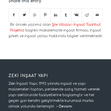
Share this entry
Bir önceki yazımız olan
Şile Villaları İnşaat Taahhüt
Projemiz
başlıklı makalemizde inşaat firması, inşaat
şirketi ve inşaat ustası hakkında bilgiler verilmektedir.
ZEKİ İNŞAAT YAPI
Zeki İnşaat Yapı; 1992 yılında inşaat ve yapı
malzemeleri toptan, perakende satış hizmeti vererek
yapı sektöründe faaliyetlerine başlamıştır ve her
geçen gün kendini geliştirmekte kurumsal marka
olmak yolunda ilerlemiştir.
–
Devamı