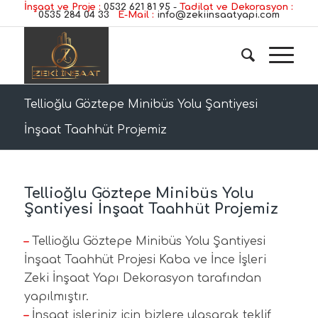
İnşaat ve Proje :
0532 621 81 95
-
Tadilat ve Dekorasyon :
0535 284 04 33
E-Mail :
info@zekiinsaatyapi.com
Tellioğlu Göztepe Minibüs Yolu Şantiyesi
İnşaat Taahhüt Projemiz
Tellioğlu Göztepe Minibüs Yolu
Şantiyesi İnşaat Taahhüt Projemiz
–
Tellioğlu Göztepe Minibüs Yolu Şantiyesi
İnşaat Taahhüt Projesi Kaba ve İnce İşleri
Zeki İnşaat Yapı Dekorasyon tarafından
yapılmıştır.
–
İnşaat işleriniz için bizlere ulaşarak teklif