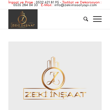
İnşaat ve Proje :
0532 621 81 95
-
Tadilat ve Dekorasyon :
0535 284 04 33
E-Mail :
info@zekiinsaatyapi.com