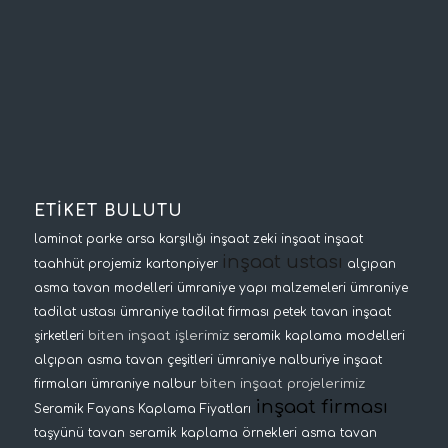
ETİKET BULUTU
laminat parke
arsa karşılığı inşaat
zeki inşaat
inşaat
inşaat ustası
taahhüt projemiz
kartonpiyer
alçıpan
asma tavan modelleri
ümraniye yapı malzemeleri
ümraniye
tadilat ustası
ümraniye tadilat firması
petek tavan
inşaat
biten inşaat işlerimiz
şirketleri
seramik kaplama modelleri
alçıpan asma tavan çeşitleri
ümraniye nalburiye
inşaat
biten inşaat projelerimiz
firmaları
ümraniye nalbur
inşaat firması
Seramik Fayans Kaplama Fiyatları
taşyünü tavan
seramik kaplama örnekleri
asma tavan