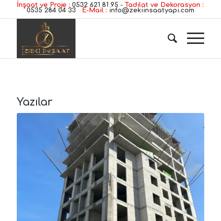
İnşaat ve Proje :
0532 621 81 95
-
Tadilat ve Dekorasyon :
0535 284 04 33
E-Mail :
info@zekiinsaatyapi.com
Yazılar