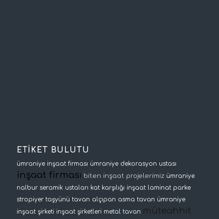
ETİKET BULUTU
ümraniye inşaat firması
ümraniye dekorasyon ustası
inşaat firması
biten inşaat projelerimiz
ümraniye
nalbur
seramik ustaları
kat karşılığı inşaat
laminat parke
stropiyer
taşyünü tavan
alçıpan asma tavan
ümraniye
müteahhit
inşaat şirketi
inşaat şirketleri
metal tavan