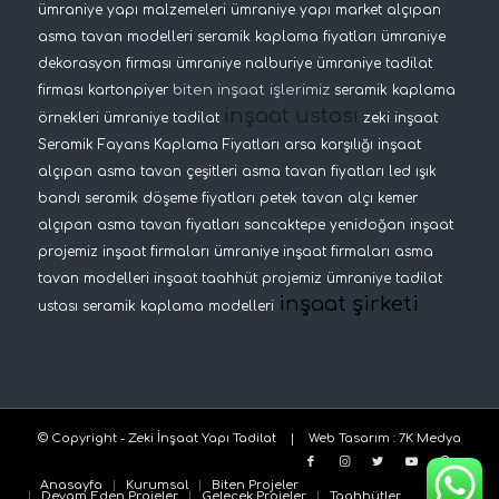
ümraniye yapı malzemeleri
ümraniye yapı market
alçıpan
asma tavan modelleri
seramik kaplama fiyatları
ümraniye
dekorasyon firması
ümraniye nalburiye
ümraniye tadilat
biten inşaat işlerimiz
firması
kartonpiyer
seramik kaplama
inşaat ustası
örnekleri
ümraniye tadilat
zeki inşaat
Seramik Fayans Kaplama Fiyatları
arsa karşılığı inşaat
alçıpan asma tavan çeşitleri
asma tavan fiyatları
led ışık
bandı
seramik döşeme fiyatları
petek tavan
alçı kemer
alçıpan asma tavan fiyatları
sancaktepe yenidoğan inşaat
projemiz
inşaat firmaları
ümraniye inşaat firmaları
asma
tavan modelleri
inşaat taahhüt projemiz
ümraniye tadilat
inşaat şirketi
ustası
seramik kaplama modelleri
© Copyright - Zeki İnşaat Yapı Tadilat |
Web Tasarım
:
7K Medya
Anasayfa
Kurumsal
Biten Projeler
Devam Eden Projeler
Gelecek Projeler
Taahhütler