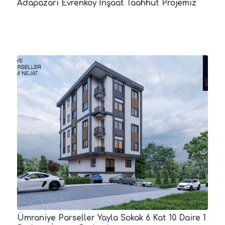
Adapazarı Evrenköy İnşaat Taahhüt Projemiz
Ümraniye Parseller Yayla Sokak 6 Kat 10 Daire 1