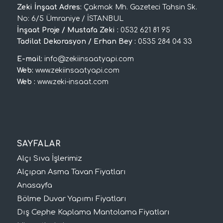
Zeki İnşaat Adres:
Çakmak Mh. Gazeteci Tahsin Sk.
No: 6/5 Ümraniye / İSTANBUL
İnşaat Proje / Mustafa Zeki :
0532 621 81 95
Tadilat Dekorasyon / Erhan Bey :
0535 284 04 33
E-mail:
info@zekiinsaatyapi.com
Web:
www.zekiinsaatyapi.com
Web :
www.zeki-insaat.com
SAYFALAR
Alçı Sıva İşlerimiz
Alçıpan Asma Tavan Fiyatları
Anasayfa
Bölme Duvar Yapımı Fiyatları
Dış Cephe Kaplama Mantolama Fiyatları