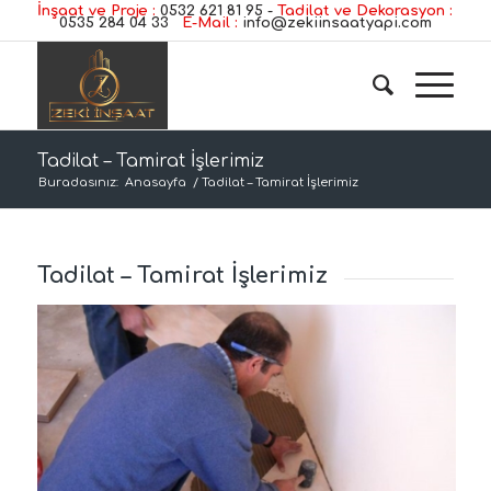
İnşaat ve Proje :
0532 621 81 95
-
Tadilat ve Dekorasyon :
0535 284 04 33
E-Mail :
info@zekiinsaatyapi.com
Tadilat – Tamirat İşlerimiz
Buradasınız:
Anasayfa
/
Tadilat – Tamirat İşlerimiz
Tadilat – Tamirat İşlerimiz