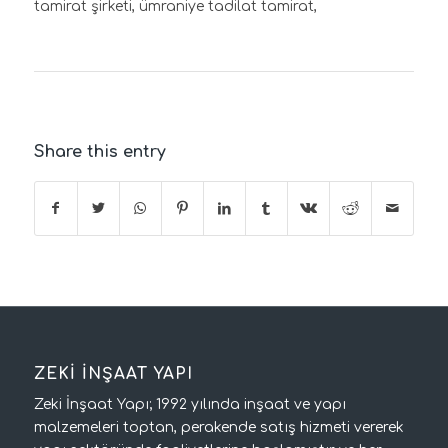
tamirat şirketi, ümraniye tadilat tamirat,
Share this entry
ZEKİ İNŞAAT YAPI
Zeki İnşaat Yapı; 1992 yılında inşaat ve yapı
malzemeleri toptan, perakende satış hizmeti vererek