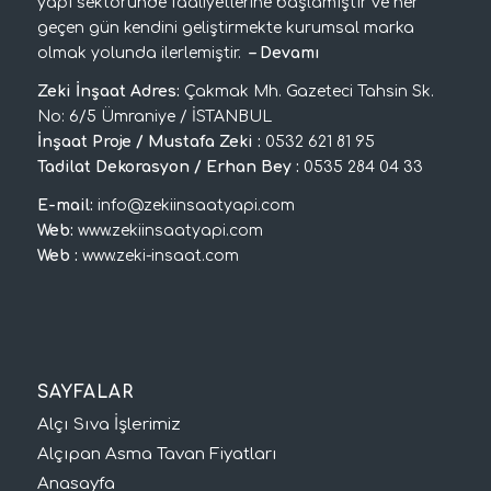
yapı sektöründe faaliyetlerine başlamıştır ve her
geçen gün kendini geliştirmekte kurumsal marka
olmak yolunda ilerlemiştir.
–
Devamı
Zeki İnşaat Adres:
Çakmak Mh. Gazeteci Tahsin Sk.
No: 6/5 Ümraniye / İSTANBUL
İnşaat Proje / Mustafa Zeki :
0532 621 81 95
Tadilat Dekorasyon / Erhan Bey :
0535 284 04 33
E-mail:
info@zekiinsaatyapi.com
Web:
www.zekiinsaatyapi.com
Web :
www.zeki-insaat.com
SAYFALAR
Alçı Sıva İşlerimiz
Alçıpan Asma Tavan Fiyatları
Anasayfa