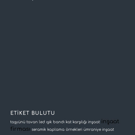
ETİKET BULUTU
inşaat
taşyünü tavan
led ışık bandı
kat karşılığı inşaat
firması
seramik kaplama örnekleri
ümraniye inşaat