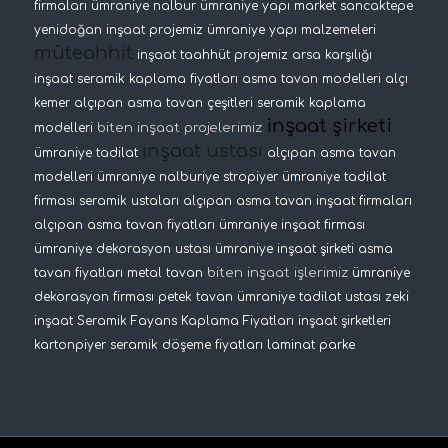
firmaları
ümraniye nalbur
ümraniye yapı market
sancaktepe
yenidoğan inşaat projemiz
ümraniye yapı malzemeleri
müteahhit
inşaat taahhüt projemiz
arsa karşılığı
inşaat
seramik kaplama fiyatları
asma tavan modelleri
alçı
kemer
alçıpan asma tavan çeşitleri
seramik kaplama
inşaat şirketi
biten inşaat projelerimiz
modelleri
inşaat ustası
ümraniye tadilat
alçıpan asma tavan
modelleri
ümraniye nalburiye
stropiyer
ümraniye tadilat
firması
seramik ustaları
alçıpan asma tavan
inşaat firmaları
alçıpan asma tavan fiyatları
ümraniye inşaat firması
ümraniye dekorasyon ustası
ümraniye inşaat şirketi
asma
biten inşaat işlerimiz
tavan fiyatları
metal tavan
ümraniye
dekorasyon firması
petek tavan
ümraniye tadilat ustası
zeki
inşaat
Seramik Fayans Kaplama Fiyatları
inşaat şirketleri
kartonpiyer
seramik döşeme fiyatları
laminat parke