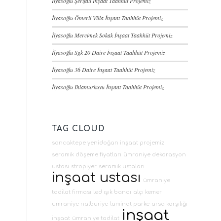
İlyasoğlu Şerifali İnşaat Taahhüt Projemiz
İlyasoğlu Ömerli Villa İnşaat Taahhüt Projemiz
İlyasoğlu Mercimek Sokak İnşaat Taahhüt Projemiz
İlyasoğlu Sgk 20 Daire İnşaat Taahhüt Projemiz
İlyasoğlu 36 Daire İnşaat Taahhüt Projemiz
İlyasoğlu Ihlamurkuyu İnşaat Taahhüt Projemiz
TAG CLOUD
sancaktepe yenidoğan inşaat projemiz
seramik döşeme fiyatları
ümraniye dekorasyon
ustası
stropiyer
seramik ustaları
inşaat ustası
ümraniye
tadilat firması
led ışık bandı
alçı kemer
ümraniye nalburiye
laminat parke
arsa karşılığı
inşaat
inşaat
ümraniye tadilat