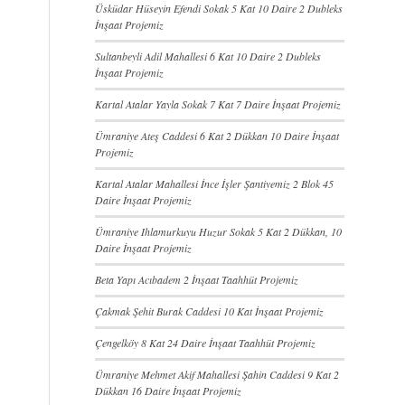
Üsküdar Hüseyin Efendi Sokak 5 Kat 10 Daire 2 Dubleks
İnşaat Projemiz
Sultanbeyli Adil Mahallesi 6 Kat 10 Daire 2 Dubleks
İnşaat Projemiz
Kartal Atalar Yayla Sokak 7 Kat 7 Daire İnşaat Projemiz
Ümraniye Ateş Caddesi 6 Kat 2 Dükkan 10 Daire İnşaat
Projemiz
Kartal Atalar Mahallesi İnce İşler Şantiyemiz 2 Blok 45
Daire İnşaat Projemiz
Ümraniye Ihlamurkuyu Huzur Sokak 5 Kat 2 Dükkan, 10
Daire İnşaat Projemiz
Beta Yapı Acıbadem 2 İnşaat Taahhüt Projemiz
Çakmak Şehit Burak Caddesi 10 Kat İnşaat Projemiz
Çengelköy 8 Kat 24 Daire İnşaat Taahhüt Projemiz
Ümraniye Mehmet Akif Mahallesi Şahin Caddesi 9 Kat 2
Dükkan 16 Daire İnşaat Projemiz