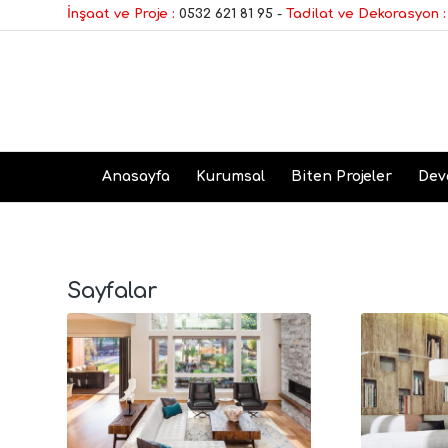
İnşaat ve Proje :
0532 621 81 95
-
Tadilat ve Dekorasyon :
Anasayfa
Kurumsal
Biten Projeler
Dev
Sayfalar