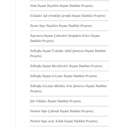
Vetta İnşaat Taşdelen İnşaat Taahhüt Projemiz
Üsküdar Adi Ortaklığı Şerifali İnşaat Taahhüt Projemiz
Turan Yapı Taşdelen İnşaat Taahhüt Projemiz
Topomorf İnşaat Çekmeköy Doğakent Evleri İnşaat
Taahhüt Projemiz
Tellioğlu İnşaat Üsküdar Sahil Şantiyesi İnşaat Taahhüt
Projemiz
Tellioğlu İnşaat Mecidiyeköy İnşaat Taahhüt Projemiz
Tellioğlu İnşaat Göztepe İnşaat Taahhüt Projemiz
Tellioğlu Göztepe Minibüs Yolu Şantiyesi İnşaat Taahhüt
Projemiz
Şile Villaları İnşaat Taahhüt Projemiz
Piramit Yapı Çakmak İnşaat Taahhüt Projemiz
Piramit Yapı Acar Sokak İnşaat Taahhüt Projemiz