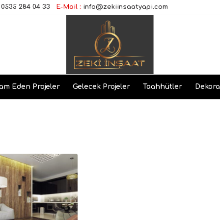
0535 284 04 33
E-Mail :
info@zekiinsaatyapi.com
am Eden Projeler
Gelecek Projeler
Taahhütler
Dekor