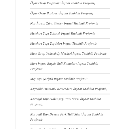
Özav Grup Kozyatağı İnşaat Taahhüt Projemiz
Özav Grup Bostancı İnşaat Taahhüt Projemiz
Nas İnşaat Zümrütevler İnşaat Taahhüt Projemiz
Metehan Yapı Yakacık İnşaat Taahhüt Projemiz
Metehan Yapı Taşdelen İnşaat Taahhüt Projemiz
Mete Grup Yakacık İş Merkezi İnşaat Taahhüt Projemiz
Mert İnşaat Başak Vadi Konutları İnşaat Taahhüt
Projemiz
Mef Yapı Şerifali İnşaat Taahhüt Projemiz
Kayadibi Otomotiv Kemerdere İnşaat Taahhüt Projemiz
Karanfil Yapı Gökkuşağı Tatil Sitesi İnşaat Taahhüt
Projemiz
Karanfil Yapı Dream Park Tatil Sitesi İnşaat Taahhüt
Projemiz