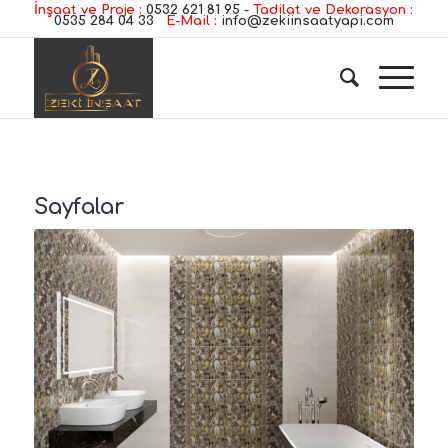
İnşaat ve Proje :
0532 621 81 95
-
Tadilat ve Dekorasyon :
0535 284 04 33
E-Mail :
info@zekiinsaatyapi.com
Sayfalar