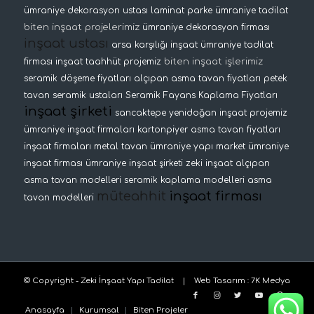
ümraniye dekorasyon ustası
laminat parke
ümraniye tadilat
biten inşaat projelerimiz
ümraniye dekorasyon firması
inşaat ustası
arsa karşılığı inşaat
ümraniye tadilat
biten inşaat işlerimiz
firması
inşaat taahhüt projemiz
seramik döşeme fiyatları
alçıpan asma tavan fiyatları
petek
tavan
seramik ustaları
Seramik Fayans Kaplama Fiyatları
inşaat şirketi
sancaktepe yenidoğan inşaat projemiz
ümraniye inşaat firmaları
kartonpiyer
asma tavan fiyatları
inşaat firmaları
metal tavan
ümraniye yapı market
ümraniye
inşaat firması
ümraniye inşaat şirketi
zeki inşaat
alçıpan
asma tavan modelleri
seramik kaplama modelleri
asma
müteahhit
inşaat firması
tavan modelleri
© Copyright - Zeki İnşaat Yapı Tadilat |
Web Tasarım
:
7K Medya
Anasayfa
Kurumsal
Biten Projeler