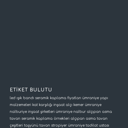
ETİKET BULUTU
led ışık bandı
seramik kaplama fiyatları
ümraniye yapı
malzemeleri
kat karşılığı inşaat
alçı kemer
ümraniye
nalburiye
inşaat şirketleri
ümraniye nalbur
alçıpan asma
tavan
seramik kaplama örnekleri
alçıpan asma tavan
çeşitleri
taşyünü tavan
stropiyer
ümraniye tadilat ustası