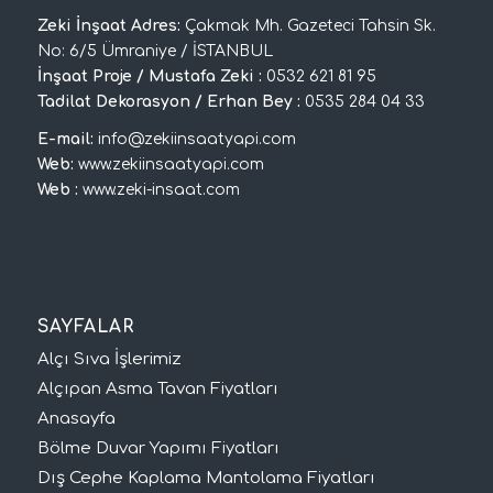
Zeki İnşaat Adres:
Çakmak Mh. Gazeteci Tahsin Sk.
No: 6/5 Ümraniye / İSTANBUL
İnşaat Proje / Mustafa Zeki :
0532 621 81 95
Tadilat Dekorasyon / Erhan Bey :
0535 284 04 33
E-mail:
info@zekiinsaatyapi.com
Web:
www.zekiinsaatyapi.com
Web :
www.zeki-insaat.com
SAYFALAR
Alçı Sıva İşlerimiz
Alçıpan Asma Tavan Fiyatları
Anasayfa
Bölme Duvar Yapımı Fiyatları
Dış Cephe Kaplama Mantolama Fiyatları