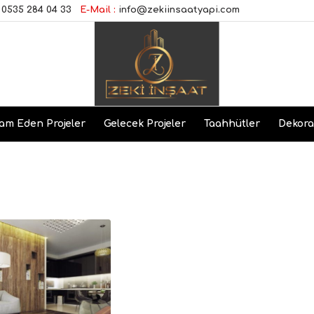
0535 284 04 33
E-Mail :
info@zekiinsaatyapi.com
am Eden Projeler
Gelecek Projeler
Taahhütler
Dekor