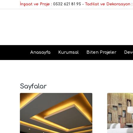
İnşaat ve Proje :
0532 621 81 95
-
Tadilat ve Dekorasyon :
Anasayfa
Kurumsal
Biten Projeler
Dev
Sayfalar