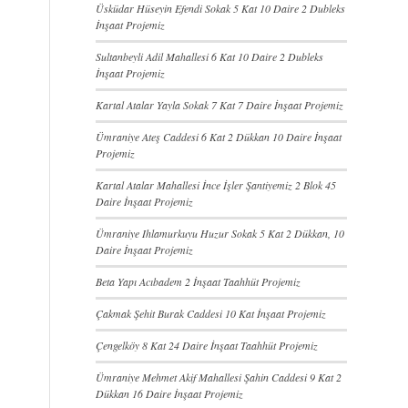
Üsküdar Hüseyin Efendi Sokak 5 Kat 10 Daire 2 Dubleks
İnşaat Projemiz
Sultanbeyli Adil Mahallesi 6 Kat 10 Daire 2 Dubleks
İnşaat Projemiz
Kartal Atalar Yayla Sokak 7 Kat 7 Daire İnşaat Projemiz
Ümraniye Ateş Caddesi 6 Kat 2 Dükkan 10 Daire İnşaat
Projemiz
Kartal Atalar Mahallesi İnce İşler Şantiyemiz 2 Blok 45
Daire İnşaat Projemiz
Ümraniye Ihlamurkuyu Huzur Sokak 5 Kat 2 Dükkan, 10
Daire İnşaat Projemiz
Beta Yapı Acıbadem 2 İnşaat Taahhüt Projemiz
Çakmak Şehit Burak Caddesi 10 Kat İnşaat Projemiz
Çengelköy 8 Kat 24 Daire İnşaat Taahhüt Projemiz
Ümraniye Mehmet Akif Mahallesi Şahin Caddesi 9 Kat 2
Dükkan 16 Daire İnşaat Projemiz