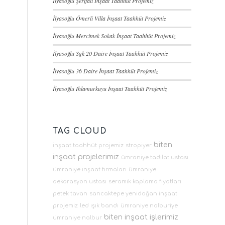
İlyasoğlu Şerifali İnşaat Taahhüt Projemiz
İlyasoğlu Ömerli Villa İnşaat Taahhüt Projemiz
İlyasoğlu Mercimek Sokak İnşaat Taahhüt Projemiz
İlyasoğlu Sgk 20 Daire İnşaat Taahhüt Projemiz
İlyasoğlu 36 Daire İnşaat Taahhüt Projemiz
İlyasoğlu Ihlamurkuyu İnşaat Taahhüt Projemiz
TAG CLOUD
biten
inşaat taahhüt projemiz
stropiyer
inşaat projelerimiz
ümraniye tadilat ustası
ümraniye inşaat firmaları
ümraniye
dekorasyon ustası
seramik kaplama fiyatları
petek tavan
sancaktepe yenidoğan inşaat
projemiz
led ışık bandı
ümraniye nalburiye
biten inşaat işlerimiz
ümraniye nalbur