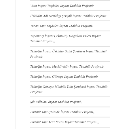
Vetta İnşaat Taşdelen İnşaat Taahhüt Projemiz
Üsküdar Adi Ortaklığı Şerifali İnşaat Taahhüt Projemiz
Turan Yapı Taşdelen İnşaat Taahhüt Projemiz
Topomorf İnşaat Çekmeköy Doğakent Evleri İnşaat
Taahhüt Projemiz
Tellioğlu İnşaat Üsküdar Sahil Şantiyesi İnşaat Taahhüt
Projemiz
Tellioğlu İnşaat Mecidiyeköy İnşaat Taahhüt Projemiz
Tellioğlu İnşaat Göztepe İnşaat Taahhüt Projemiz
Tellioğlu Göztepe Minibüs Yolu Şantiyesi İnşaat Taahhüt
Projemiz
Şile Villaları İnşaat Taahhüt Projemiz
Piramit Yapı Çakmak İnşaat Taahhüt Projemiz
Piramit Yapı Acar Sokak İnşaat Taahhüt Projemiz