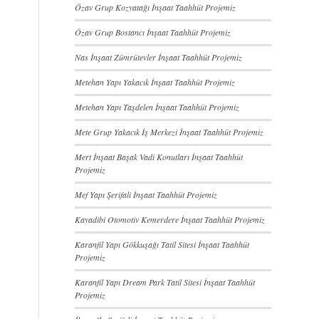
Özav Grup Kozyatağı İnşaat Taahhüt Projemiz
Özav Grup Bostancı İnşaat Taahhüt Projemiz
Nas İnşaat Zümrütevler İnşaat Taahhüt Projemiz
Metehan Yapı Yakacık İnşaat Taahhüt Projemiz
Metehan Yapı Taşdelen İnşaat Taahhüt Projemiz
Mete Grup Yakacık İş Merkezi İnşaat Taahhüt Projemiz
Mert İnşaat Başak Vadi Konutları İnşaat Taahhüt
Projemiz
Mef Yapı Şerifali İnşaat Taahhüt Projemiz
Kayadibi Otomotiv Kemerdere İnşaat Taahhüt Projemiz
Karanfil Yapı Gökkuşağı Tatil Sitesi İnşaat Taahhüt
Projemiz
Karanfil Yapı Dream Park Tatil Sitesi İnşaat Taahhüt
Projemiz