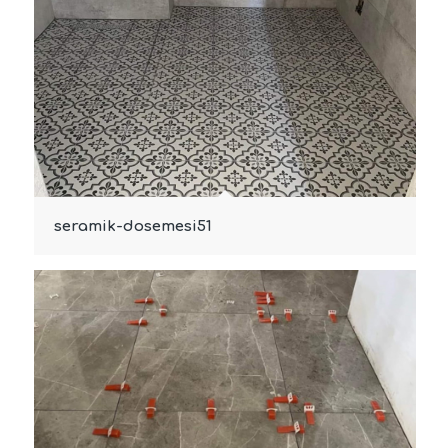
seramik-dosemesi51