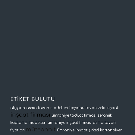
ETİKET BULUTU
alçıpan asma tavan modelleri
taşyünü tavan
zeki inşaat
inşaat firması
ümraniye tadilat firması
seramik
kaplama modelleri
ümraniye inşaat firması
asma tavan
müteahhit
fiyatları
ümraniye inşaat şirketi
kartonpiyer