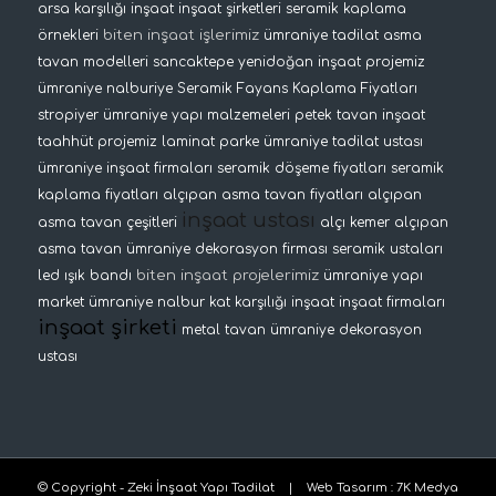
arsa karşılığı inşaat
inşaat şirketleri
seramik kaplama
biten inşaat işlerimiz
örnekleri
ümraniye tadilat
asma
tavan modelleri
sancaktepe yenidoğan inşaat projemiz
ümraniye nalburiye
Seramik Fayans Kaplama Fiyatları
stropiyer
ümraniye yapı malzemeleri
petek tavan
inşaat
taahhüt projemiz
laminat parke
ümraniye tadilat ustası
ümraniye inşaat firmaları
seramik döşeme fiyatları
seramik
kaplama fiyatları
alçıpan asma tavan fiyatları
alçıpan
inşaat ustası
asma tavan çeşitleri
alçı kemer
alçıpan
asma tavan
ümraniye dekorasyon firması
seramik ustaları
biten inşaat projelerimiz
led ışık bandı
ümraniye yapı
market
ümraniye nalbur
kat karşılığı inşaat
inşaat firmaları
inşaat şirketi
metal tavan
ümraniye dekorasyon
ustası
© Copyright - Zeki İnşaat Yapı Tadilat |
Web Tasarım
:
7K Medya