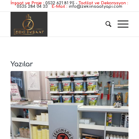
İnşaat ve Proje :
0532 621 81 95
-
Tadilat ve Dekorasyon :
0535 284 04 33
E-Mail :
info@zekiinsaatyapi.com
Yazılar