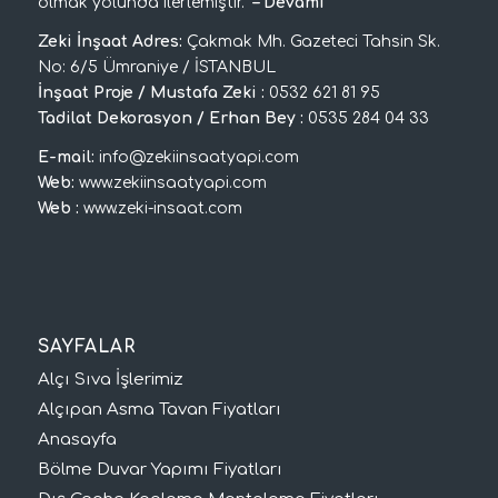
olmak yolunda ilerlemiştir.
–
Devamı
Zeki İnşaat Adres:
Çakmak Mh. Gazeteci Tahsin Sk.
No: 6/5 Ümraniye / İSTANBUL
İnşaat Proje / Mustafa Zeki :
0532 621 81 95
Tadilat Dekorasyon / Erhan Bey :
0535 284 04 33
E-mail:
info@zekiinsaatyapi.com
Web:
www.zekiinsaatyapi.com
Web :
www.zeki-insaat.com
SAYFALAR
Alçı Sıva İşlerimiz
Alçıpan Asma Tavan Fiyatları
Anasayfa
Bölme Duvar Yapımı Fiyatları