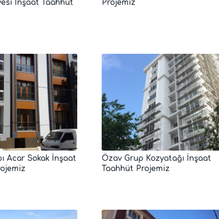
yesi İnşaat Taahhüt
Projemiz
pı Acar Sokak İnşaat
Özav Grup Kozyatağı İnşaat
rojemiz
Taahhüt Projemiz