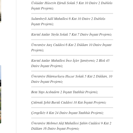
Üsküdar Hüseyin Efendi Sokak 5 Kat 10 Daire 2 Dubleks
İnşaat Projemiz
Sultanbeyli Adil Mahallesi 6 Kat 10 Daire 2 Dubleks
İnşaat Projemiz
Kartal Atalar Yayla Sokak 7 Kat 7 Daire İnşaat Projemiz
Ümraniye Ateş Caddesi 6 Kat 2 Dükkan 10 Daire İnşaat
Projemiz
Kartal Atalar Mahallesi İnce İşler Şantiyemiz 2 Blok 45
Daire İnşaat Projemiz
Ümraniye Ihlamurkuyu Huzur Sokak 5 Kat 2 Dükkan, 10
Daire İnşaat Projemiz
Beta Yapı Acıbadem 2 İnşaat Taahhüt Projemiz
Çakmak Şehit Burak Caddesi 10 Kat İnşaat Projemiz
Çengelköy 8 Kat 24 Daire İnşaat Taahhüt Projemiz
Ümraniye Mehmet Akif Mahallesi Şahin Caddesi 9 Kat 2
Dükkan 16 Daire İnşaat Projemiz