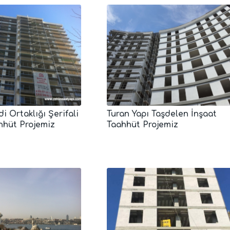
i Ortaklığı Şerifali
Turan Yapı Taşdelen İnşaat
hhüt Projemiz
Taahhüt Projemiz