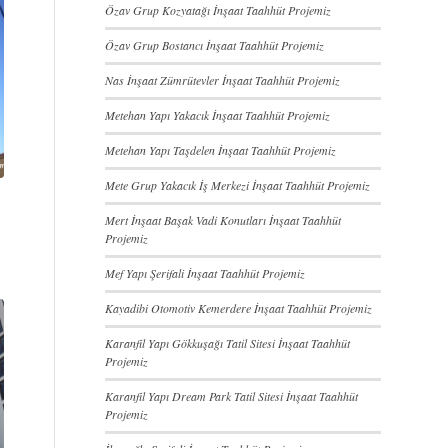
Özav Grup Kozyatağı İnşaat Taahhüt Projemiz
Özav Grup Bostancı İnşaat Taahhüt Projemiz
Nas İnşaat Zümrütevler İnşaat Taahhüt Projemiz
Metehan Yapı Yakacık İnşaat Taahhüt Projemiz
Metehan Yapı Taşdelen İnşaat Taahhüt Projemiz
Mete Grup Yakacık İş Merkezi İnşaat Taahhüt Projemiz
Mert İnşaat Başak Vadi Konutları İnşaat Taahhüt
Projemiz
Mef Yapı Şerifali İnşaat Taahhüt Projemiz
Kayadibi Otomotiv Kemerdere İnşaat Taahhüt Projemiz
Karanfil Yapı Gökkuşağı Tatil Sitesi İnşaat Taahhüt
Projemiz
Karanfil Yapı Dream Park Tatil Sitesi İnşaat Taahhüt
Projemiz