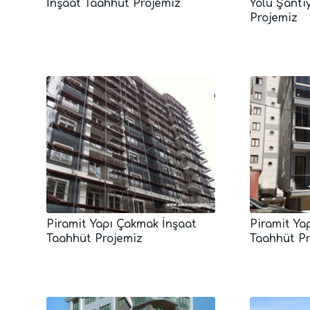
İnşaat Taahhüt Projemiz
Yolu Şanti
Projemiz
Piramit Yapı Çakmak İnşaat
Piramit Ya
Taahhüt Projemiz
Taahhüt P