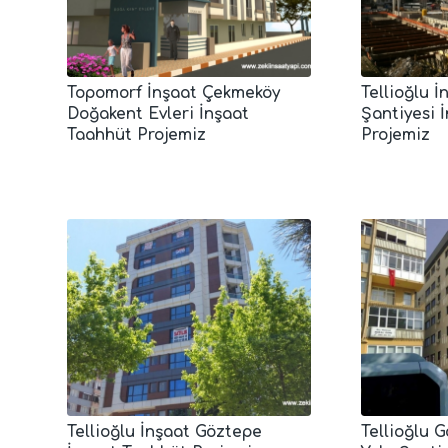
Topomorf İnşaat Çekmeköy
Tellioğlu 
Doğakent Evleri İnşaat
Şantiyesi 
Taahhüt Projemiz
Projemiz
Tellioğlu İnşaat Göztepe
Tellioğlu 