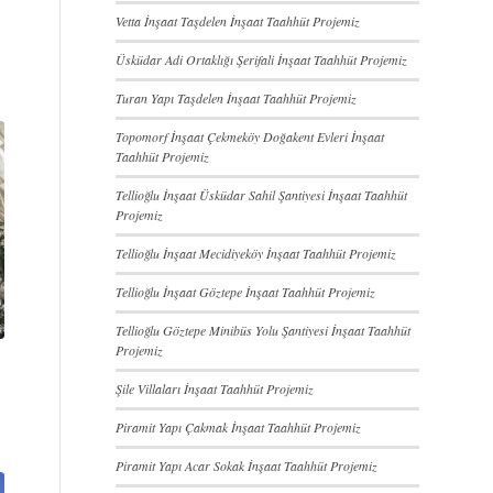
Vetta İnşaat Taşdelen İnşaat Taahhüt Projemiz
Üsküdar Adi Ortaklığı Şerifali İnşaat Taahhüt Projemiz
Turan Yapı Taşdelen İnşaat Taahhüt Projemiz
Topomorf İnşaat Çekmeköy Doğakent Evleri İnşaat
Taahhüt Projemiz
Tellioğlu İnşaat Üsküdar Sahil Şantiyesi İnşaat Taahhüt
Projemiz
Tellioğlu İnşaat Mecidiyeköy İnşaat Taahhüt Projemiz
Tellioğlu İnşaat Göztepe İnşaat Taahhüt Projemiz
Tellioğlu Göztepe Minibüs Yolu Şantiyesi İnşaat Taahhüt
Projemiz
Şile Villaları İnşaat Taahhüt Projemiz
Piramit Yapı Çakmak İnşaat Taahhüt Projemiz
Piramit Yapı Acar Sokak İnşaat Taahhüt Projemiz