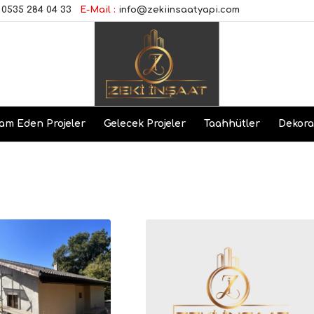
0535 284 04 33
E-Mail :
info@zekiinsaatyapi.com
am Eden Projeler
Gelecek Projeler
Taahhütler
Dekor