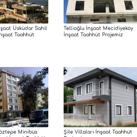
İnşaat Üsküdar Sahil
Tellioğlu İnşaat Mecidiyeköy
İnşaat Taahhüt
İnşaat Taahhüt Projemiz
Göztepe Minibüs
Şile Villaları İnşaat Taahhüt