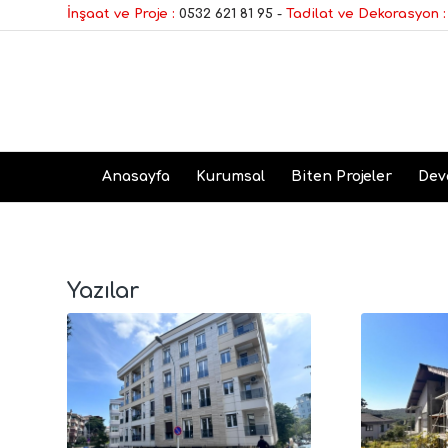
İnşaat ve Proje :
0532 621 81 95
-
Tadilat ve Dekorasyon :
Anasayfa
Kurumsal
Biten Projeler
Dev
Yazılar