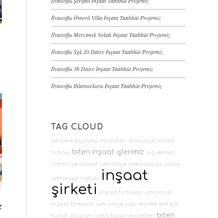
İlyasoğlu Şerifali İnşaat Taahhüt Projemiz
İlyasoğlu Ömerli Villa İnşaat Taahhüt Projemiz
İlyasoğlu Mercimek Sokak İnşaat Taahhüt Projemiz
İlyasoğlu Sgk 20 Daire İnşaat Taahhüt Projemiz
İlyasoğlu 36 Daire İnşaat Taahhüt Projemiz
İlyasoğlu Ihlamurkuyu İnşaat Taahhüt Projemiz
TAG CLOUD
seramik kaplama modelleri
ümraniye tadilat
biten inşaat işlerimiz
firması
alçı kemer
ümraniye tadilat
ümraniye dekorasyon ustası
inşaat
ümraniye nalbur
şirketi
inşaat firmaları
ümraniye
inşaat firmaları
ümraniye yapı market
led ışık
z
biten
bandı
alçıpan asma tavan modelleri