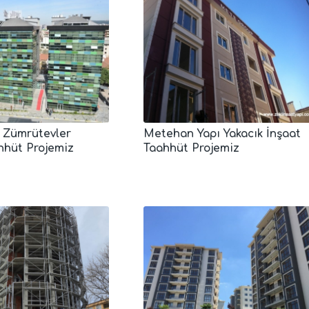
 Zümrütevler
Metehan Yapı Yakacık İnşaat
hhüt Projemiz
Taahhüt Projemiz