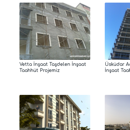
Vetta İnşaat Taşdelen İnşaat
Üsküdar Ad
Taahhüt Projemiz
İnşaat Taa