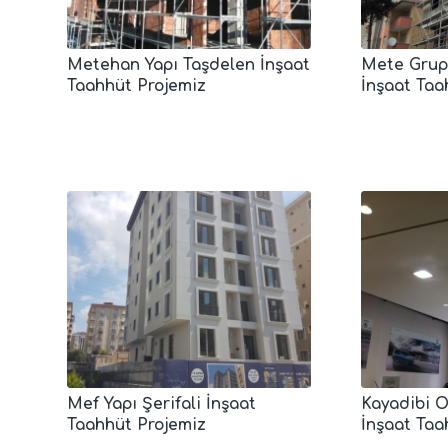
Metehan Yapı Taşdelen İnşaat
Mete Grup 
Taahhüt Projemiz
İnşaat Taa
Mef Yapı Şerifali İnşaat
Kayadibi 
Taahhüt Projemiz
İnşaat Taa