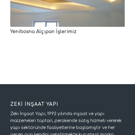
Yenibosna Alçıpan İşlerimiz
ZEKİ İNŞAAT YAPI
Zeki İnşaat Yapı; 1992 yılında inşaat ve yapı
malzemeleri toptan, perakende satış hizmeti vererek
yapı sektöründe faaliyetlerine başlamıştır ve her
geçen gün kendini geliştirmekte kurumsal marka