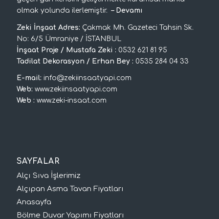
olmak yolunda ilerlemiştir.
–
Devamı
Zeki İnşaat Adres:
Çakmak Mh. Gazeteci Tahsin Sk.
No: 6/5 Ümraniye / İSTANBUL
İnşaat Proje / Mustafa Zeki :
0532 621 81 95
Tadilat Dekorasyon / Erhan Bey :
0535 284 04 33
E-mail:
info@zekiinsaatyapi.com
Web:
www.zekiinsaatyapi.com
Web :
www.zeki-insaat.com
SAYFALAR
Alçı Sıva İşlerimiz
Alçıpan Asma Tavan Fiyatları
Anasayfa
Bölme Duvar Yapımı Fiyatları