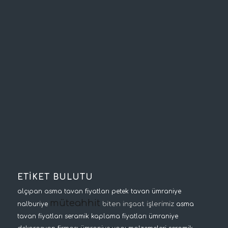
ETİKET BULUTU
alçıpan asma tavan fiyatları
petek tavan
ümraniye
müteahhit
biten inşaat işlerimiz
nalburiye
asma
tavan fiyatları
seramik kaplama fiyatları
ümraniye