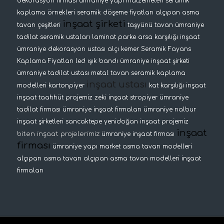
dekorasyon firması
ümraniye yapı malzemeleri
seramik
kaplama örnekleri
seramik döşeme fiyatları
alçıpan asma
inşaat şirketi
tavan çeşitleri
taşyünü tavan
ümraniye
tadilat
seramik ustaları
laminat parke
arsa karşılığı inşaat
ümraniye dekorasyon ustası
alçı kemer
Seramik Fayans
Kaplama Fiyatları
led ışık bandı
ümraniye inşaat şirketi
ümraniye tadilat ustası
metal tavan
seramik kaplama
inşaat ustası
modelleri
kartonpiyer
kat karşılığı inşaat
inşaat taahhüt projemiz
zeki inşaat
stropiyer
ümraniye
tadilat firması
ümraniye inşaat firmaları
ümraniye nalbur
inşaat şirketleri
sancaktepe yenidoğan inşaat projemiz
inşaat
biten inşaat projelerimiz
ümraniye inşaat firması
firması
ümraniye yapı market
asma tavan modelleri
alçıpan asma tavan
alçıpan asma tavan modelleri
inşaat
firmaları