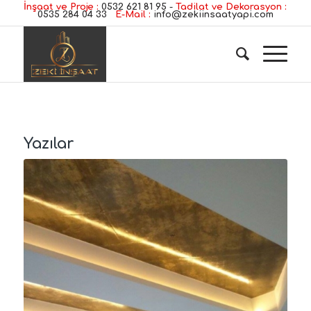
İnşaat ve Proje :
0532 621 81 95
-
Tadilat ve Dekorasyon :
0535 284 04 33
E-Mail :
info@zekiinsaatyapi.com
Yazılar