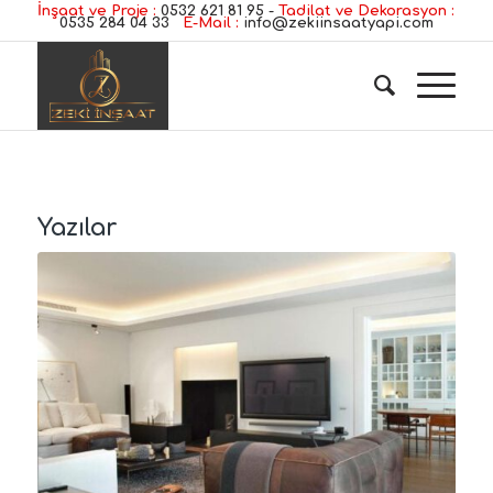
İnşaat ve Proje :
0532 621 81 95
-
Tadilat ve Dekorasyon :
0535 284 04 33
E-Mail :
info@zekiinsaatyapi.com
Yazılar