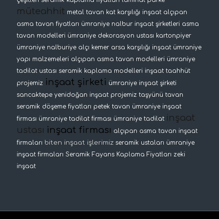
çeşitleri
seramik kaplama fiyatları
laminat parke
müteahhit
metal tavan
kat karşılığı inşaat
alçıpan
asma tavan fiyatları
ümraniye nalbur
inşaat şirketleri
asma
tavan modelleri
ümraniye dekorasyon ustası
kartonpiyer
ümraniye nalburiye
alçı kemer
arsa karşılığı inşaat
ümraniye
yapı malzemeleri
alçıpan asma tavan modelleri
ümraniye
tadilat ustası
seramik kaplama modelleri
inşaat taahhüt
inşaat şirketi
projemiz
ümraniye inşaat şirketi
sancaktepe yenidoğan inşaat projemiz
taşyünü tavan
seramik döşeme fiyatları
petek tavan
ümraniye inşaat
inşaat
firması
ümraniye tadilat firması
ümraniye tadilat
ustası
inşaat firması
alçıpan asma tavan
inşaat
biten inşaat işlerimiz
firmaları
seramik ustaları
ümraniye
inşaat firmaları
Seramik Fayans Kaplama Fiyatları
zeki
inşaat