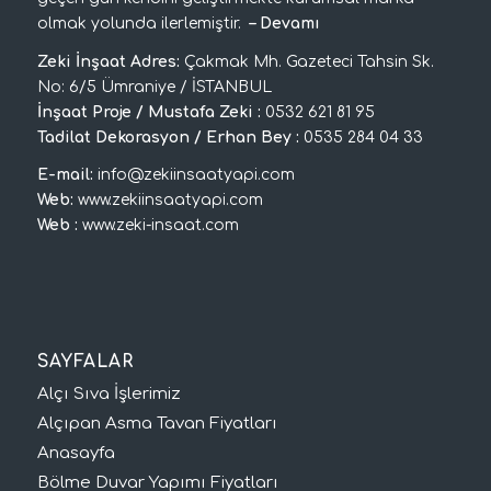
olmak yolunda ilerlemiştir.
–
Devamı
Zeki İnşaat Adres:
Çakmak Mh. Gazeteci Tahsin Sk.
No: 6/5 Ümraniye / İSTANBUL
İnşaat Proje / Mustafa Zeki :
0532 621 81 95
Tadilat Dekorasyon / Erhan Bey :
0535 284 04 33
E-mail:
info@zekiinsaatyapi.com
Web:
www.zekiinsaatyapi.com
Web :
www.zeki-insaat.com
SAYFALAR
Alçı Sıva İşlerimiz
Alçıpan Asma Tavan Fiyatları
Anasayfa
Bölme Duvar Yapımı Fiyatları