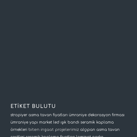
ETİKET BULUTU
stropiyer
asma tavan fiyatları
ümraniye dekorasyon firması
ümraniye yapı market
led ışık bandı
seramik kaplama
biten inşaat projelerimiz
örnekleri
alçıpan asma tavan