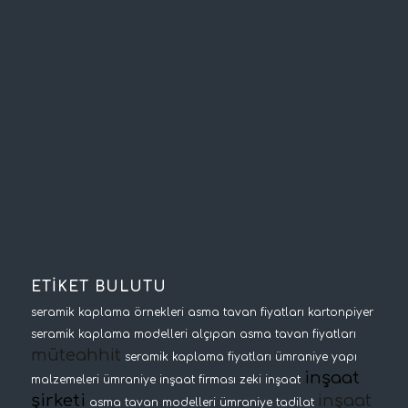
ETİKET BULUTU
seramik kaplama örnekleri
asma tavan fiyatları
kartonpiyer
seramik kaplama modelleri
alçıpan asma tavan fiyatları
müteahhit
seramik kaplama fiyatları
ümraniye yapı
inşaat
malzemeleri
ümraniye inşaat firması
zeki inşaat
şirketi
inşaat
asma tavan modelleri
ümraniye tadilat