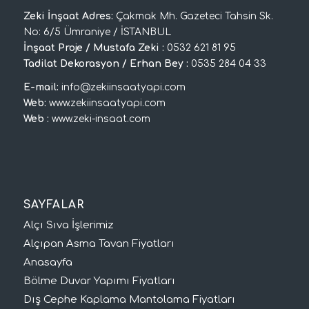
Zeki İnşaat Adres:
Çakmak Mh. Gazeteci Tahsin Sk.
No: 6/5 Ümraniye / İSTANBUL
İnşaat Proje / Mustafa Zeki :
0532 621 81 95
Tadilat Dekorasyon / Erhan Bey :
0535 284 04 33
E-mail:
info@zekiinsaatyapi.com
Web:
www.zekiinsaatyapi.com
Web :
www.zeki-insaat.com
SAYFALAR
Alçı Sıva İşlerimiz
Alçıpan Asma Tavan Fiyatları
Anasayfa
Bölme Duvar Yapımı Fiyatları
Dış Cephe Kaplama Mantolama Fiyatları