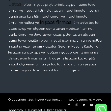
ustası
biten inşaat projelerimiz
alçıpan asma tavan
ümraniye inşaat şirketi
metal tavan
inşaat firmaları
led ışık
bandı
arsa karşılığı inşaat
ümraniye inşaat firmaları
inşaat firması
ümraniye nalburiye
ümraniye tadilat
ustası
stropiyer
alçıpan asma tavan modelleri
laminat
parke
ümraniye dekorasyon ustası
petek tavan
alçıpan
biten inşaat işlerimiz
asma tavan çeşitleri
ümraniye nalbur
inşaat şirketleri
seramik ustaları
Seramik Fayans Kaplama
Fiyatları
sancaktepe yenidoğan inşaat projemiz
ümraniye
dekorasyon firması
seramik döşeme fiyatları
kat karşılığı
inşaat
alçı kemer
ümraniye tadilat firması
ümraniye yapı
market
taşyünü tavan
inşaat taahhüt projemiz
© Copyright - Zeki İnşaat Yapı Tadilat |
Web Tasarım
:
7K Medya
Anasayfa
Kurumsal
Biten Projeler