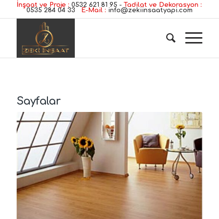
İnşaat ve Proje :
0532 621 81 95
-
Tadilat ve Dekorasyon :
0535 284 04 33
E-Mail :
info@zekiinsaatyapi.com
Sayfalar