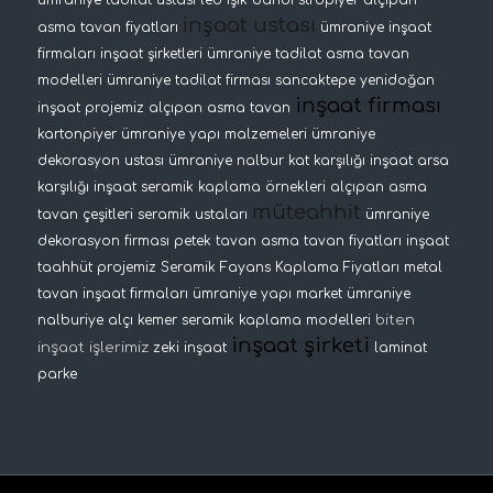
ümraniye tadilat ustası
led ışık bandı
stropiyer
alçıpan
inşaat ustası
asma tavan fiyatları
ümraniye inşaat
firmaları
inşaat şirketleri
ümraniye tadilat
asma tavan
modelleri
ümraniye tadilat firması
sancaktepe yenidoğan
inşaat firması
inşaat projemiz
alçıpan asma tavan
kartonpiyer
ümraniye yapı malzemeleri
ümraniye
dekorasyon ustası
ümraniye nalbur
kat karşılığı inşaat
arsa
karşılığı inşaat
seramik kaplama örnekleri
alçıpan asma
müteahhit
tavan çeşitleri
seramik ustaları
ümraniye
dekorasyon firması
petek tavan
asma tavan fiyatları
inşaat
taahhüt projemiz
Seramik Fayans Kaplama Fiyatları
metal
tavan
inşaat firmaları
ümraniye yapı market
ümraniye
biten
nalburiye
alçı kemer
seramik kaplama modelleri
inşaat şirketi
inşaat işlerimiz
zeki inşaat
laminat
parke