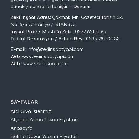
olmak yolunda ilerlemiştir.
–
Devamı
Zeki İnşaat Adres:
Çakmak Mh. Gazeteci Tahsin Sk.
No: 6/5 Ümraniye / İSTANBUL
İnşaat Proje / Mustafa Zeki :
0532 621 81 95
Tadilat Dekorasyon / Erhan Bey :
0535 284 04 33
E-mail:
info@zekiinsaatyapi.com
Web:
www.zekiinsaatyapi.com
Web :
www.zeki-insaat.com
SAYFALAR
Alçı Sıva İşlerimiz
Alçıpan Asma Tavan Fiyatları
Anasayfa
Bölme Duvar Yapımı Fiyatları