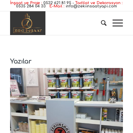
İnşaat ve Proje :
0532 621 81 95
-
Tadilat ve Dekorasyon :
0535 284 04 33
E-Mail :
info@zekiinsaatyapi.com
Yazılar