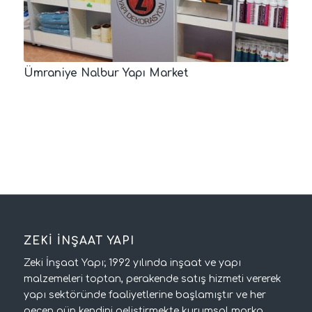
Ümraniye Nalbur Yapı Market
ZEKİ İNŞAAT YAPI
Zeki İnşaat Yapı; 1992 yılında inşaat ve yapı
malzemeleri toptan, perakende satış hizmeti vererek
yapı sektöründe faaliyetlerine başlamıştır ve her
geçen gün kendini geliştirmekte kurumsal marka