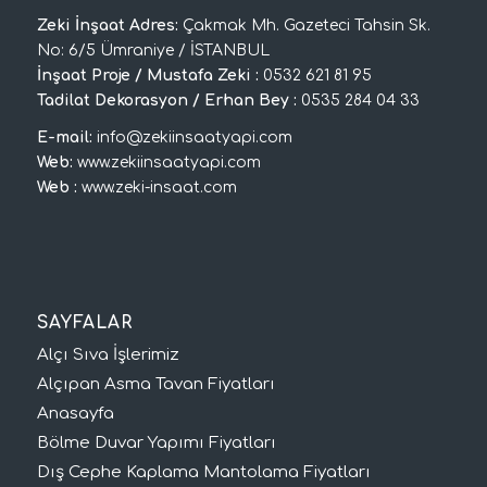
Zeki İnşaat Adres:
Çakmak Mh. Gazeteci Tahsin Sk.
No: 6/5 Ümraniye / İSTANBUL
İnşaat Proje / Mustafa Zeki :
0532 621 81 95
Tadilat Dekorasyon / Erhan Bey :
0535 284 04 33
E-mail:
info@zekiinsaatyapi.com
Web:
www.zekiinsaatyapi.com
Web :
www.zeki-insaat.com
SAYFALAR
Alçı Sıva İşlerimiz
Alçıpan Asma Tavan Fiyatları
Anasayfa
Bölme Duvar Yapımı Fiyatları
Dış Cephe Kaplama Mantolama Fiyatları