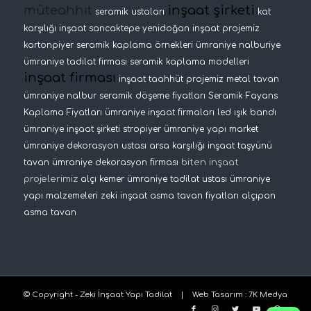
müteahhit
inşaat şirketi
seramik ustaları
kat
karşılığı inşaat
sancaktepe yenidoğan inşaat projemiz
kartonpiyer
seramik kaplama örnekleri
ümraniye nalburiye
ümraniye tadilat firması
seramik kaplama modelleri
inşaat firması
inşaat taahhüt projemiz
metal tavan
ümraniye nalbur
seramik döşeme fiyatları
Seramik Fayans
Kaplama Fiyatları
ümraniye inşaat firmaları
led ışık bandı
ümraniye inşaat şirketi
stropiyer
ümraniye yapı market
ümraniye dekorasyon ustası
arsa karşılığı inşaat
taşyünü
biten inşaat
tavan
ümraniye dekorasyon firması
projelerimiz
alçı kemer
ümraniye tadilat ustası
ümraniye
yapı malzemeleri
zeki inşaat
asma tavan fiyatları
alçıpan
asma tavan
© Copyright - Zeki İnşaat Yapı Tadilat |
Web Tasarım
:
7K Medya