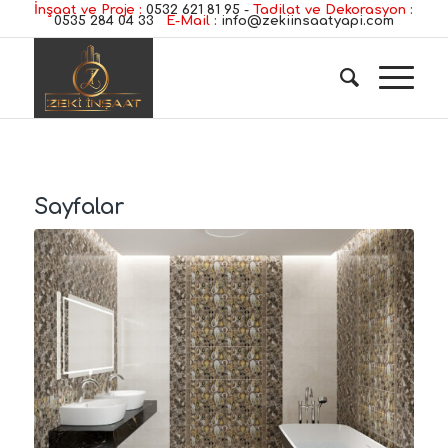
İnşaat ve Proje :
0532 621 81 95
-
Tadilat ve Dekorasyon :
0535 284 04 33
E-Mail :
info@zekiinsaatyapi.com
Sayfalar