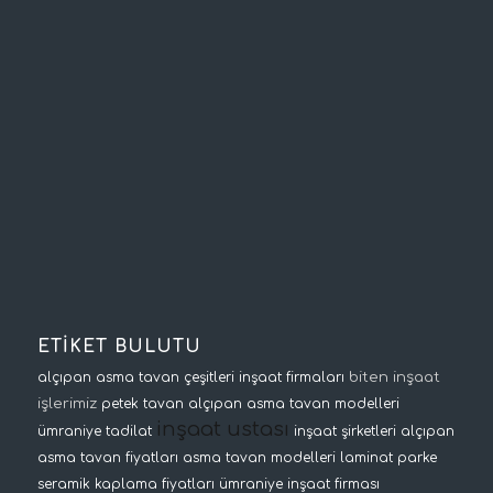
ETİKET BULUTU
biten inşaat
alçıpan asma tavan çeşitleri
inşaat firmaları
işlerimiz
petek tavan
alçıpan asma tavan modelleri
inşaat ustası
ümraniye tadilat
inşaat şirketleri
alçıpan
asma tavan fiyatları
asma tavan modelleri
laminat parke
seramik kaplama fiyatları
ümraniye inşaat firması