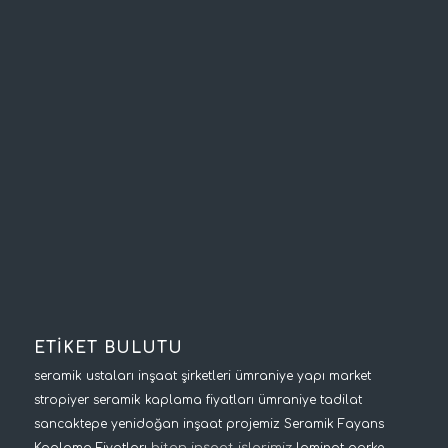
ETİKET BULUTU
seramik ustaları
inşaat şirketleri
ümraniye yapı market
stropiyer
seramik kaplama fiyatları
ümraniye tadilat
sancaktepe yenidoğan inşaat projemiz
Seramik Fayans
biten inşaat işlerimiz