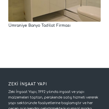
Ümraniye Banyo Tadilat Firması
ZEKİ İNŞAAT YAPI
Zeki İnşaat Yapı; 1992 yılında inşaat ve yapı
malzemeleri toptan, perakende satış hizmeti vererek
yapı sektöründe faaliyetlerine başlamıştır ve her
geçen gün kendini geliştirmekte kurumsal marka