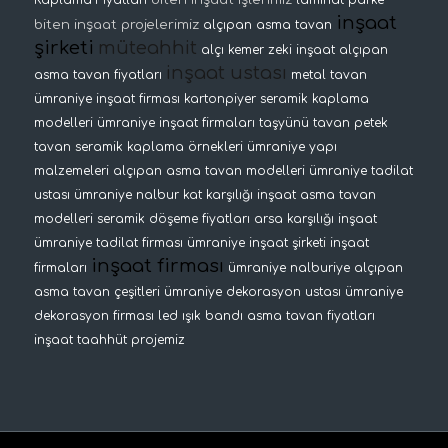
Kaplama Fiyatları
laminat parke
inşaat
biten inşaat projelerimiz
alçıpan asma tavan
şirketi
müteahhit
alçı kemer
zeki inşaat
alçıpan
inşaat ustası
asma tavan fiyatları
metal tavan
ümraniye inşaat firması
kartonpiyer
seramik kaplama
modelleri
ümraniye inşaat firmaları
taşyünü tavan
petek
tavan
seramik kaplama örnekleri
ümraniye yapı
malzemeleri
alçıpan asma tavan modelleri
ümraniye tadilat
ustası
ümraniye nalbur
kat karşılığı inşaat
asma tavan
modelleri
seramik döşeme fiyatları
arsa karşılığı inşaat
ümraniye tadilat firması
ümraniye inşaat şirketi
inşaat
inşaat firması
firmaları
ümraniye nalburiye
alçıpan
asma tavan çeşitleri
ümraniye dekorasyon ustası
ümraniye
dekorasyon firması
led ışık bandı
asma tavan fiyatları
inşaat taahhüt projemiz