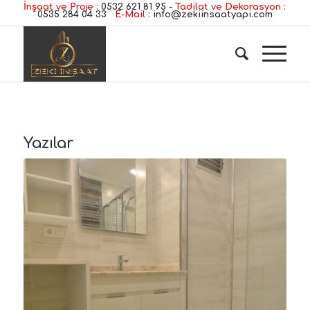
İnşaat ve Proje :
0532 621 81 95
-
Tadilat ve Dekorasyon :
0535 284 04 33
E-Mail :
info@zekiinsaatyapi.com
Yazılar