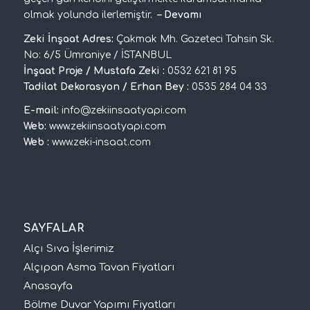
olmak yolunda ilerlemiştir.
–
Devamı
Zeki İnşaat Adres:
Çakmak Mh. Gazeteci Tahsin Sk.
No: 6/5 Ümraniye / İSTANBUL
İnşaat Proje / Mustafa Zeki :
0532 621 81 95
Tadilat Dekorasyon / Erhan Bey :
0535 284 04 33
E-mail:
info@zekiinsaatyapi.com
Web:
www.zekiinsaatyapi.com
Web :
www.zeki-insaat.com
SAYFALAR
Alçı Sıva İşlerimiz
Alçıpan Asma Tavan Fiyatları
Anasayfa
Bölme Duvar Yapımı Fiyatları