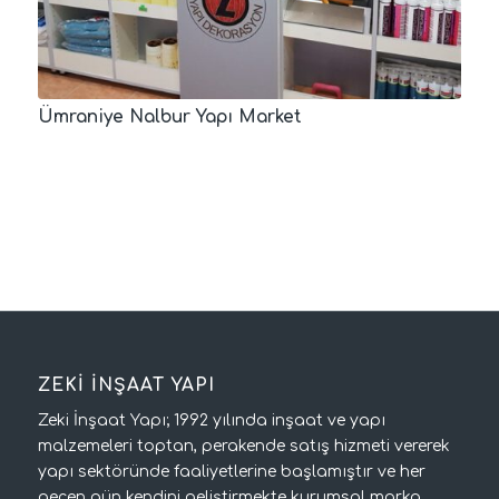
Ümraniye Nalbur Yapı Market
ZEKİ İNŞAAT YAPI
Zeki İnşaat Yapı; 1992 yılında inşaat ve yapı
malzemeleri toptan, perakende satış hizmeti vererek
yapı sektöründe faaliyetlerine başlamıştır ve her
geçen gün kendini geliştirmekte kurumsal marka