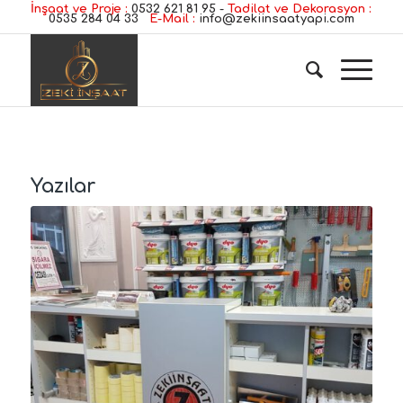
İnşaat ve Proje :
0532 621 81 95
-
Tadilat ve Dekorasyon :
0535 284 04 33
E-Mail :
info@zekiinsaatyapi.com
Yazılar