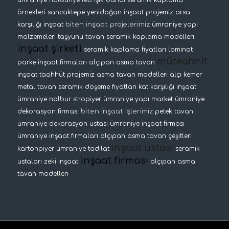
ümraniye nalburiye
led ışık bandı
seramik kaplama
örnekleri
sancaktepe yenidoğan inşaat projemiz
arsa
biten inşaat projelerimiz
karşılığı inşaat
ümraniye yapı
malzemeleri
taşyünü tavan
seramik kaplama modelleri
inşaat şirketi
seramik kaplama fiyatları
laminat
müteahhit
parke
inşaat firmaları
alçıpan asma tavan
inşaat taahhüt projemiz
asma tavan modelleri
alçı kemer
metal tavan
seramik döşeme fiyatları
kat karşılığı inşaat
ümraniye nalbur
stropiyer
ümraniye yapı market
ümraniye
biten inşaat işlerimiz
dekorasyon firması
petek tavan
ümraniye dekorasyon ustası
ümraniye inşaat firması
ümraniye inşaat firmaları
alçıpan asma tavan çeşitleri
inşaat ustası
kartonpiyer
ümraniye tadilat
seramik
inşaat firması
ustaları
zeki inşaat
alçıpan asma
tavan modelleri