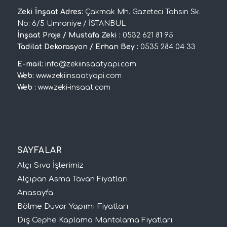
Zeki İnşaat Adres:
Çakmak Mh. Gazeteci Tahsin Sk.
No: 6/5 Ümraniye / İSTANBUL
İnşaat Proje / Mustafa Zeki :
0532 621 81 95
Tadilat Dekorasyon / Erhan Bey :
0535 284 04 33
E-mail:
info@zekiinsaatyapi.com
Web:
www.zekiinsaatyapi.com
Web :
www.zeki-insaat.com
SAYFALAR
Alçı Sıva İşlerimiz
Alçıpan Asma Tavan Fiyatları
Anasayfa
Bölme Duvar Yapımı Fiyatları
Dış Cephe Kaplama Mantolama Fiyatları