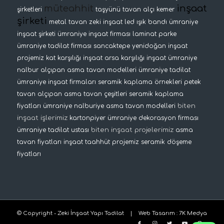
müteahhit
inşaat
şirketleri
taşyünü tavan
alçı kemer
şirketi
metal tavan
zeki inşaat
led ışık bandı
ümraniye
inşaat şirketi
ümraniye inşaat firması
laminat parke
ümraniye tadilat firması
sancaktepe yenidoğan inşaat
projemiz
kat karşılığı inşaat
arsa karşılığı inşaat
ümraniye
nalbur
alçıpan asma tavan modelleri
ümraniye tadilat
ümraniye inşaat firmaları
seramik kaplama örnekleri
petek
tavan
alçıpan asma tavan çeşitleri
seramik kaplama
biten
fiyatları
ümraniye nalburiye
asma tavan modelleri
inşaat işlerimiz
kartonpiyer
ümraniye dekorasyon firması
biten inşaat projelerimiz
ümraniye tadilat ustası
asma
tavan fiyatları
inşaat taahhüt projemiz
seramik döşeme
fiyatları
© Copyright - Zeki İnşaat Yapı Tadilat |
Web Tasarım
:
7K Medya