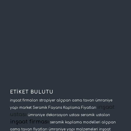
ETİKET BULUTU
inşaat firmaları
stropiyer
alçıpan asma tavan
ümraniye
inşaat
yapı market
Seramik Fayans Kaplama Fiyatları
ustası
ümraniye dekorasyon ustası
seramik ustaları
inşaat firması
seramik kaplama modelleri
alçıpan
asma tavan fiyatları
ümraniye yapı malzemeleri
inşaat