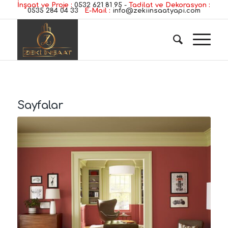
İnşaat ve Proje :
0532 621 81 95
-
Tadilat ve Dekorasyon :
0535 284 04 33
E-Mail :
info@zekiinsaatyapi.com
Sayfalar