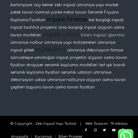
kartonpiyer
alçı kemer
zeki inşaat
ümraniye yapı market
petek tavan
laminat parke
metal tavan
Seramik Fayans
inşaat firması
Kaplama Fiyatları
kat karşılığı inşaat
inşaat taahhüt projemiz
arsa karşılığı inşaat
alçıpan asma
inşaat ustası
biten inşaat işlerimiz
tavan modelleri
ümraniye nalbur
ümraniye yapı malzemeleri
ümraniye
müteahhit
inşaat şirketi
ümraniye dekorasyon firması
sancaktepe yenidoğan inşaat projemiz
alçıpan asma tavan
fiyatları
stropiyer
seramik kaplama modelleri
led ışık bandı
seramik kaplama fiyatları
seramik ustaları
ümraniye
dekorasyon ustası
ümraniye nalburiye
alçıpan asma tavan
çeşitleri
taşyünü tavan
asma tavan fiyatları
© Copyright - Zeki İnşaat Yapı Tadilat |
Web Tasarım
:
7K Medya
Anasayfa
Kurumsal
Biten Projeler