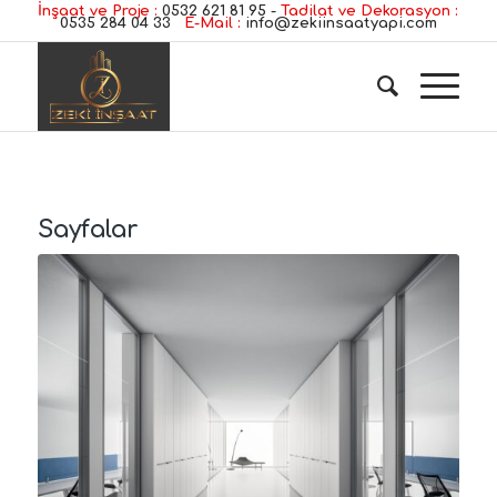
İnşaat ve Proje :
0532 621 81 95
-
Tadilat ve Dekorasyon :
0535 284 04 33
E-Mail :
info@zekiinsaatyapi.com
Sayfalar