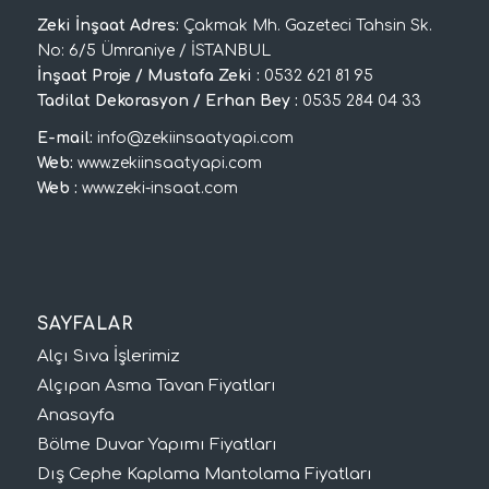
Zeki İnşaat Adres:
Çakmak Mh. Gazeteci Tahsin Sk.
No: 6/5 Ümraniye / İSTANBUL
İnşaat Proje / Mustafa Zeki :
0532 621 81 95
Tadilat Dekorasyon / Erhan Bey :
0535 284 04 33
E-mail:
info@zekiinsaatyapi.com
Web:
www.zekiinsaatyapi.com
Web :
www.zeki-insaat.com
SAYFALAR
Alçı Sıva İşlerimiz
Alçıpan Asma Tavan Fiyatları
Anasayfa
Bölme Duvar Yapımı Fiyatları
Dış Cephe Kaplama Mantolama Fiyatları