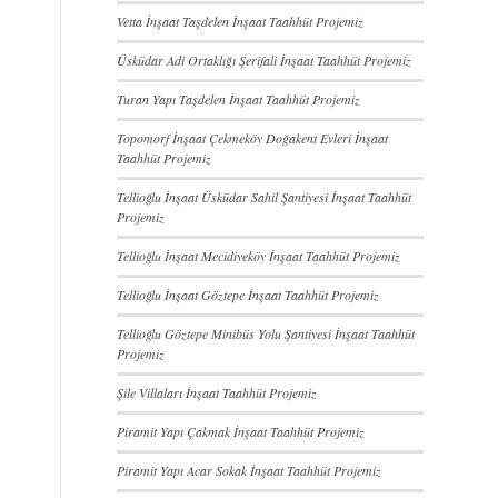
Vetta İnşaat Taşdelen İnşaat Taahhüt Projemiz
Üsküdar Adi Ortaklığı Şerifali İnşaat Taahhüt Projemiz
Turan Yapı Taşdelen İnşaat Taahhüt Projemiz
Topomorf İnşaat Çekmeköy Doğakent Evleri İnşaat
Taahhüt Projemiz
Tellioğlu İnşaat Üsküdar Sahil Şantiyesi İnşaat Taahhüt
Projemiz
Tellioğlu İnşaat Mecidiyeköy İnşaat Taahhüt Projemiz
Tellioğlu İnşaat Göztepe İnşaat Taahhüt Projemiz
Tellioğlu Göztepe Minibüs Yolu Şantiyesi İnşaat Taahhüt
Projemiz
Şile Villaları İnşaat Taahhüt Projemiz
Piramit Yapı Çakmak İnşaat Taahhüt Projemiz
Piramit Yapı Acar Sokak İnşaat Taahhüt Projemiz