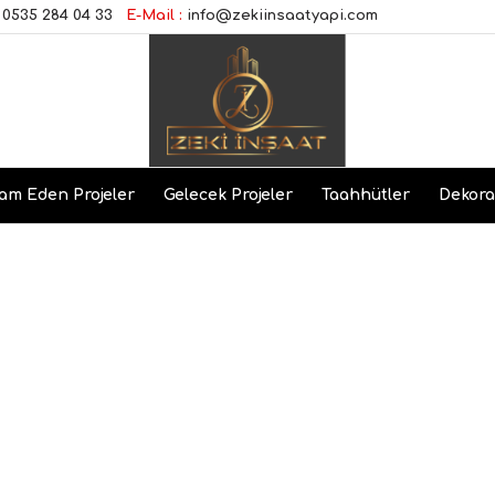
0535 284 04 33
E-Mail :
info@zekiinsaatyapi.com
am Eden Projeler
Gelecek Projeler
Taahhütler
Dekor