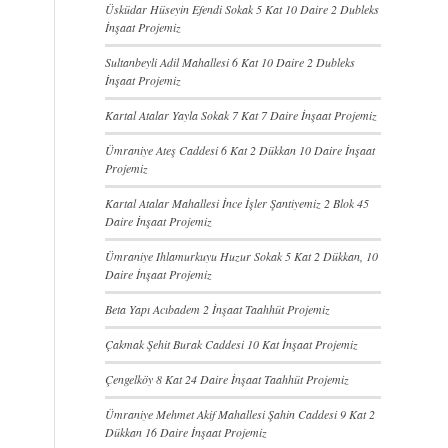
Üsküdar Hüseyin Efendi Sokak 5 Kat 10 Daire 2 Dubleks
İnşaat Projemiz
Sultanbeyli Adil Mahallesi 6 Kat 10 Daire 2 Dubleks
İnşaat Projemiz
Kartal Atalar Yayla Sokak 7 Kat 7 Daire İnşaat Projemiz
Ümraniye Ateş Caddesi 6 Kat 2 Dükkan 10 Daire İnşaat
Projemiz
Kartal Atalar Mahallesi İnce İşler Şantiyemiz 2 Blok 45
Daire İnşaat Projemiz
Ümraniye Ihlamurkuyu Huzur Sokak 5 Kat 2 Dükkan, 10
Daire İnşaat Projemiz
Beta Yapı Acıbadem 2 İnşaat Taahhüt Projemiz
Çakmak Şehit Burak Caddesi 10 Kat İnşaat Projemiz
Çengelköy 8 Kat 24 Daire İnşaat Taahhüt Projemiz
Ümraniye Mehmet Akif Mahallesi Şahin Caddesi 9 Kat 2
Dükkan 16 Daire İnşaat Projemiz