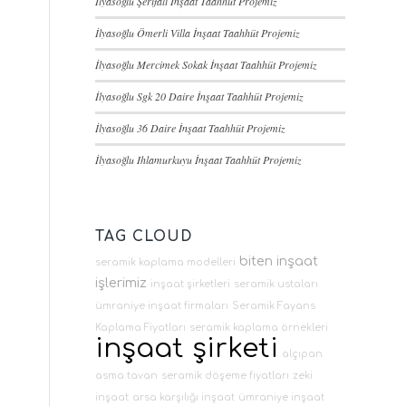
İlyasoğlu Şerifali İnşaat Taahhüt Projemiz
İlyasoğlu Ömerli Villa İnşaat Taahhüt Projemiz
İlyasoğlu Mercimek Sokak İnşaat Taahhüt Projemiz
İlyasoğlu Sgk 20 Daire İnşaat Taahhüt Projemiz
İlyasoğlu 36 Daire İnşaat Taahhüt Projemiz
İlyasoğlu Ihlamurkuyu İnşaat Taahhüt Projemiz
TAG CLOUD
biten inşaat
seramik kaplama modelleri
işlerimiz
inşaat şirketleri
seramik ustaları
ümraniye inşaat firmaları
Seramik Fayans
Kaplama Fiyatları
seramik kaplama örnekleri
inşaat şirketi
alçıpan
asma tavan
seramik döşeme fiyatları
zeki
inşaat
arsa karşılığı inşaat
ümraniye inşaat