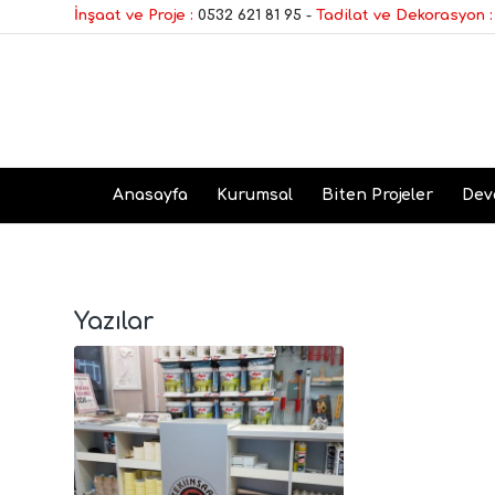
İnşaat ve Proje :
0532 621 81 95
-
Tadilat ve Dekorasyon :
Anasayfa
Kurumsal
Biten Projeler
Dev
Yazılar