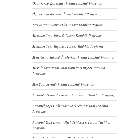
Özav Grup Kozyatağı İnşaat Taahhüt Projemiz
Özav Grup Bostancı İnşaat Taahhüt Projemiz
Nas İnşaat Zümrütevler İnşaat Taahhüt Projemiz
Metehan Yapı Yakacık İnşaat Taahhüt Projemiz
Metehan Yapı Taşdelen İnşaat Taahhüt Projemiz
Mete Grup Yakacık İş Merkezi İnşaat Taahhüt Projemiz
Mert İnşaat Başak Vadi Konutları İnşaat Taahhüt
Projemiz
Mef Yapı Şerifali İnşaat Taahhüt Projemiz
Kayadibi Otomotiv Kemerdere İnşaat Taahhüt Projemiz
Karanfil Yapı Gökkuşağı Tatil Sitesi İnşaat Taahhüt
Projemiz
Karanfil Yapı Dream Park Tatil Sitesi İnşaat Taahhüt
Projemiz