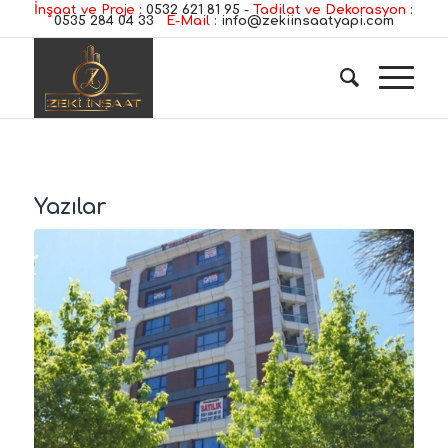
İnşaat ve Proje :
0532 621 81 95
-
Tadilat ve Dekorasyon :
0535 284 04 33
E-Mail :
info@zekiinsaatyapi.com
Yazılar