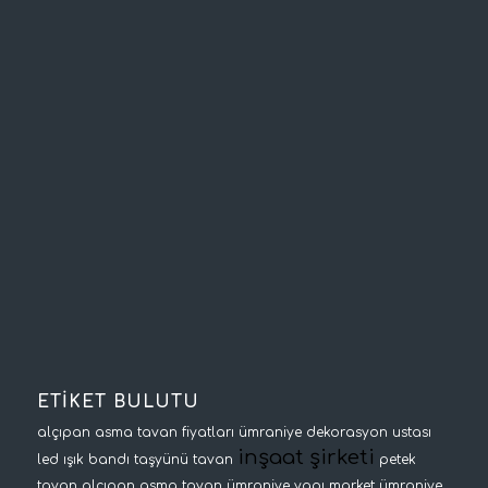
ETİKET BULUTU
alçıpan asma tavan fiyatları
ümraniye dekorasyon ustası
inşaat şirketi
led ışık bandı
taşyünü tavan
petek
tavan
alçıpan asma tavan
ümraniye yapı market
ümraniye