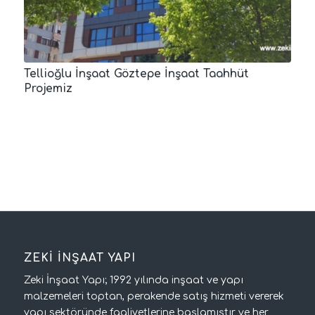
Tellioğlu İnşaat Göztepe İnşaat Taahhüt
Projemiz
ZEKİ İNŞAAT YAPI
Zeki İnşaat Yapı; 1992 yılında inşaat ve yapı
malzemeleri toptan, perakende satış hizmeti vererek
yapı sektöründe faaliyetlerine başlamıştır ve her