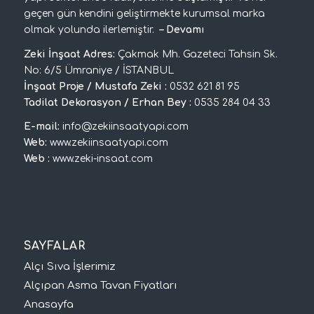
geçen gün kendini geliştirmekte kurumsal marka
olmak yolunda ilerlemiştir.
–
Devamı
Zeki İnşaat Adres:
Çakmak Mh. Gazeteci Tahsin Sk.
No: 6/5 Ümraniye / İSTANBUL
İnşaat Proje / Mustafa Zeki :
0532 621 81 95
Tadilat Dekorasyon / Erhan Bey :
0535 284 04 33
E-mail:
info@zekiinsaatyapi.com
Web:
www.zekiinsaatyapi.com
Web :
www.zeki-insaat.com
SAYFALAR
Alçı Sıva İşlerimiz
Alçıpan Asma Tavan Fiyatları
Anasayfa