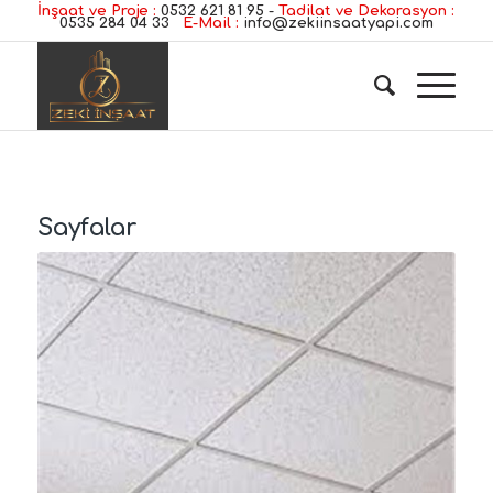
İnşaat ve Proje :
0532 621 81 95
-
Tadilat ve Dekorasyon :
0535 284 04 33
E-Mail :
info@zekiinsaatyapi.com
Sayfalar