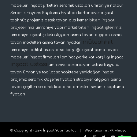
modelleri
inşaat şirketleri
seramik ustaları
ümraniye nalbur
Seramik Fayans Kaplama Fiyatları
kartonpiyer
inşaat
biten inşaat
taahhüt projemiz
petek tavan
alçı kemer
projelerimiz
biten inşaat işlerimiz
ümraniye yapı market
ümraniye inşaat şirketi
alçıpan asma tavan
alçıpan asma
müteahhit
tavan modelleri
asma tavan fiyatları
ümraniye tadilat ustası
arsa karşılığı inşaat
asma tavan
modelleri
inşaat firmaları
laminat parke
kat karşılığı inşaat
inşaat ustası
ümraniye dekorasyon ustası
taşyünü
tavan
ümraniye tadilat
sancaktepe yenidoğan inşaat
projemiz
seramik döşeme fiyatları
stropiyer
alçıpan asma
tavan çeşitleri
seramik kaplama örnekleri
seramik kaplama
fiyatları
© Copyright - Zeki İnşaat Yapı Tadilat |
Web Tasarım
:
7K Medya