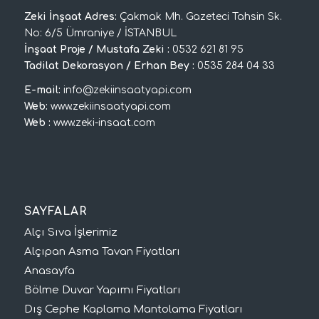
Zeki İnşaat Adres:
Çakmak Mh. Gazeteci Tahsin Sk.
No: 6/5 Ümraniye / İSTANBUL
İnşaat Proje / Mustafa Zeki :
0532 621 81 95
Tadilat Dekorasyon / Erhan Bey :
0535 284 04 33
E-mail:
info@zekiinsaatyapi.com
Web:
www.zekiinsaatyapi.com
Web :
www.zeki-insaat.com
SAYFALAR
Alçı Sıva İşlerimiz
Alçıpan Asma Tavan Fiyatları
Anasayfa
Bölme Duvar Yapımı Fiyatları
Dış Cephe Kaplama Mantolama Fiyatları