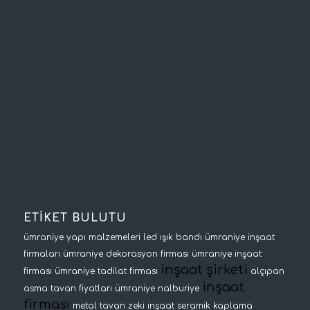
ETİKET BULUTU
ümraniye yapı malzemeleri
led ışık bandı
ümraniye inşaat
firmaları
ümraniye dekorasyon firması
ümraniye inşaat
inşaat şirketi
firması
ümraniye tadilat firması
alçıpan
inşaat
asma tavan fiyatları
ümraniye nalburiye
firması
metal tavan
zeki inşaat
seramik kaplama