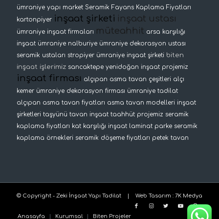
ümraniye yapı market
Seramik Fayans Kaplama Fiyatları
inşaat şirketi
inşaat ustası
kartonpiyer
müteahhit
ümraniye inşaat firmaları
arsa karşılığı
inşaat
ümraniye nalburiye
ümraniye dekorasyon ustası
biten
seramik ustaları
stropiyer
ümraniye inşaat şirketi
inşaat işlerimiz
sancaktepe yenidoğan inşaat projemiz
inşaat firması
alçıpan asma tavan çeşitleri
alçı
kemer
ümraniye dekorasyon firması
ümraniye tadilat
alçıpan asma tavan fiyatları
asma tavan modelleri
inşaat
şirketleri
taşyünü tavan
inşaat taahhüt projemiz
seramik
kaplama fiyatları
kat karşılığı inşaat
laminat parke
seramik
kaplama örnekleri
seramik döşeme fiyatları
petek tavan
© Copyright - Zeki İnşaat Yapı Tadilat |
Web Tasarım
:
7K Medya
Anasayfa
Kurumsal
Biten Projeler