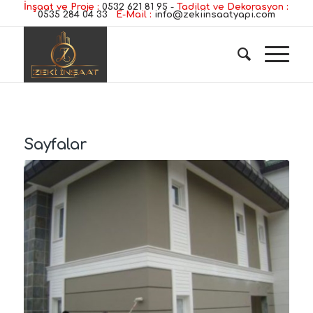
İnşaat ve Proje :
0532 621 81 95
-
Tadilat ve Dekorasyon :
0535 284 04 33
E-Mail :
info@zekiinsaatyapi.com
Sayfalar