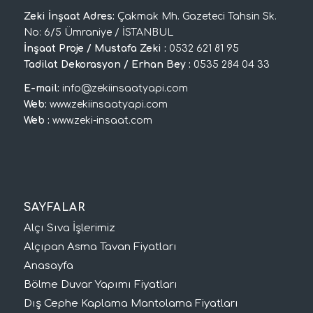
Zeki İnşaat Adres:
Çakmak Mh. Gazeteci Tahsin Sk.
No: 6/5 Ümraniye / İSTANBUL
İnşaat Proje / Mustafa Zeki :
0532 621 81 95
Tadilat Dekorasyon / Erhan Bey :
0535 284 04 33
E-mail:
info@zekiinsaatyapi.com
Web:
www.zekiinsaatyapi.com
Web :
www.zeki-insaat.com
SAYFALAR
Alçı Sıva İşlerimiz
Alçıpan Asma Tavan Fiyatları
Anasayfa
Bölme Duvar Yapımı Fiyatları
Dış Cephe Kaplama Mantolama Fiyatları