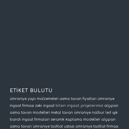
ETİKET BULUTU
ümraniye yapı malzemeleri
asma tavan fiyatları
ümraniye
biten inşaat projelerimiz
inşaat firması
zeki inşaat
alçıpan
asma tavan modelleri
metal tavan
ümraniye nalbur
led ışık
bandı
inşaat firmaları
seramik kaplama modelleri
alçıpan
asma tavan
ümraniye tadilat ustası
ümraniye tadilat firması