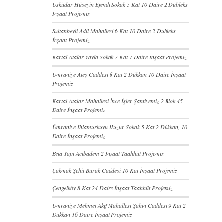
Üsküdar Hüseyin Efendi Sokak 5 Kat 10 Daire 2 Dubleks
İnşaat Projemiz
Sultanbeyli Adil Mahallesi 6 Kat 10 Daire 2 Dubleks
İnşaat Projemiz
Kartal Atalar Yayla Sokak 7 Kat 7 Daire İnşaat Projemiz
Ümraniye Ateş Caddesi 6 Kat 2 Dükkan 10 Daire İnşaat
Projemiz
Kartal Atalar Mahallesi İnce İşler Şantiyemiz 2 Blok 45
Daire İnşaat Projemiz
Ümraniye Ihlamurkuyu Huzur Sokak 5 Kat 2 Dükkan, 10
Daire İnşaat Projemiz
Beta Yapı Acıbadem 2 İnşaat Taahhüt Projemiz
Çakmak Şehit Burak Caddesi 10 Kat İnşaat Projemiz
Çengelköy 8 Kat 24 Daire İnşaat Taahhüt Projemiz
Ümraniye Mehmet Akif Mahallesi Şahin Caddesi 9 Kat 2
Dükkan 16 Daire İnşaat Projemiz