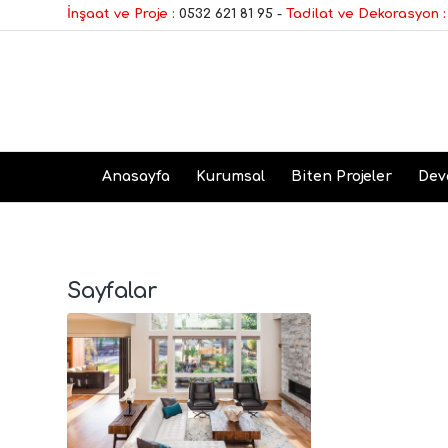
İnşaat ve Proje :
0532 621 81 95
-
Tadilat ve Dekorasyon :
Anasayfa
Kurumsal
Biten Projeler
Dev
Sayfalar