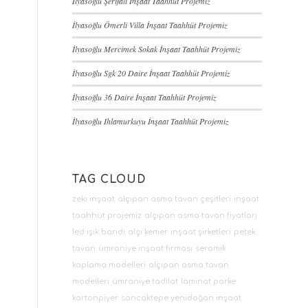
İlyasoğlu Şerifali İnşaat Taahhüt Projemiz
İlyasoğlu Ömerli Villa İnşaat Taahhüt Projemiz
İlyasoğlu Mercimek Sokak İnşaat Taahhüt Projemiz
İlyasoğlu Sgk 20 Daire İnşaat Taahhüt Projemiz
İlyasoğlu 36 Daire İnşaat Taahhüt Projemiz
İlyasoğlu Ihlamurkuyu İnşaat Taahhüt Projemiz
TAG CLOUD
zeki inşaat
alçıpan asma tavan çeşitleri
inşaat
taahhüt projemiz
alçıpan asma tavan fiyatları
led ışık bandı
alçı kemer
inşaat şirketleri
petek
tavan
ümraniye inşaat firması
seramik
kaplama modelleri
alçıpan asma tavan
modelleri
ümraniye tadilat
laminat parke
kartonpiyer
sancaktepe yenidoğan inşaat