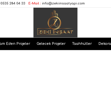
0535 284 04 33
E-Mail :
info@zekiinsaatyapi.com
am Eden Projeler
Gelecek Projeler
Taahhütler
Dekor