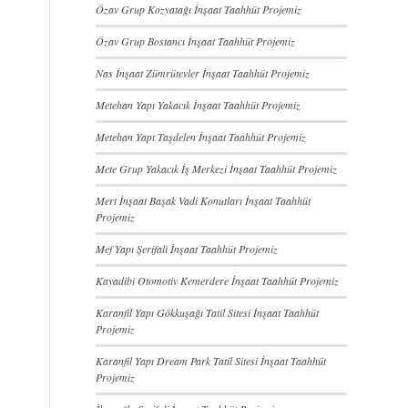
Özav Grup Kozyatağı İnşaat Taahhüt Projemiz
Özav Grup Bostancı İnşaat Taahhüt Projemiz
Nas İnşaat Zümrütevler İnşaat Taahhüt Projemiz
Metehan Yapı Yakacık İnşaat Taahhüt Projemiz
Metehan Yapı Taşdelen İnşaat Taahhüt Projemiz
Mete Grup Yakacık İş Merkezi İnşaat Taahhüt Projemiz
Mert İnşaat Başak Vadi Konutları İnşaat Taahhüt
Projemiz
Mef Yapı Şerifali İnşaat Taahhüt Projemiz
Kayadibi Otomotiv Kemerdere İnşaat Taahhüt Projemiz
Karanfil Yapı Gökkuşağı Tatil Sitesi İnşaat Taahhüt
Projemiz
Karanfil Yapı Dream Park Tatil Sitesi İnşaat Taahhüt
Projemiz