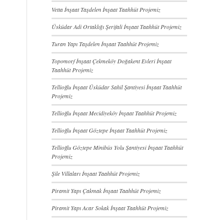
Vetta İnşaat Taşdelen İnşaat Taahhüt Projemiz
Üsküdar Adi Ortaklığı Şerifali İnşaat Taahhüt Projemiz
Turan Yapı Taşdelen İnşaat Taahhüt Projemiz
Topomorf İnşaat Çekmeköy Doğakent Evleri İnşaat
Taahhüt Projemiz
Tellioğlu İnşaat Üsküdar Sahil Şantiyesi İnşaat Taahhüt
Projemiz
Tellioğlu İnşaat Mecidiyeköy İnşaat Taahhüt Projemiz
Tellioğlu İnşaat Göztepe İnşaat Taahhüt Projemiz
Tellioğlu Göztepe Minibüs Yolu Şantiyesi İnşaat Taahhüt
Projemiz
Şile Villaları İnşaat Taahhüt Projemiz
Piramit Yapı Çakmak İnşaat Taahhüt Projemiz
Piramit Yapı Acar Sokak İnşaat Taahhüt Projemiz