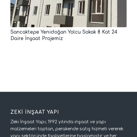
Sancaktepe Yenidoğan Yolcu Sokak 8 Kat 24
Daire İnşaat Projemiz
ZEKİ İNŞAAT YAPI
Zeki İnşaat Yapı; 1992 yılında inşaat ve yapı
malzemeleri toptan, perakende satış hizmeti vererek
yapı sektöründe faaliyetlerine başlamıştır ve her