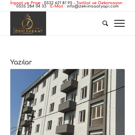
İnşaat ve Proje :
0532 621 81 95
-
Tadilat ve Dekorasyon :
0535 284 04 33
E-Mail :
info@zekiinsaatyapi.com
Yazılar