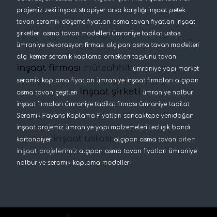
projemiz
zeki inşaat
stropiyer
arsa karşılığı inşaat
petek
tavan
seramik döşeme fiyatları
asma tavan fiyatları
inşaat
şirketleri
asma tavan modelleri
ümraniye tadilat ustası
ümraniye dekorasyon firması
alçıpan asma tavan modelleri
alçı kemer
seramik kaplama örnekleri
taşyünü tavan
inşaat firması
müteahhit
ümraniye yapı market
seramik kaplama fiyatları
ümraniye inşaat firmaları
alçıpan
inşaat şirketi
asma tavan çeşitleri
ümraniye nalbur
inşaat firmaları
ümraniye tadilat firması
ümraniye tadilat
Seramik Fayans Kaplama Fiyatları
sancaktepe yenidoğan
inşaat projemiz
ümraniye yapı malzemeleri
led ışık bandı
inşaat ustası
biten
kartonpiyer
alçıpan asma tavan
inşaat projelerimiz
alçıpan asma tavan fiyatları
ümraniye
nalburiye
seramik kaplama modelleri