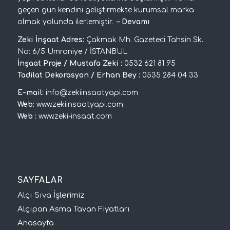
geçen gün kendini geliştirmekte kurumsal marka
olmak yolunda ilerlemiştir.
–
Devamı
Zeki İnşaat Adres:
Çakmak Mh. Gazeteci Tahsin Sk.
No: 6/5 Ümraniye / İSTANBUL
İnşaat Proje / Mustafa Zeki :
0532 621 81 95
Tadilat Dekorasyon / Erhan Bey :
0535 284 04 33
E-mail:
info@zekiinsaatyapi.com
Web:
www.zekiinsaatyapi.com
Web :
www.zeki-insaat.com
SAYFALAR
Alçı Sıva İşlerimiz
Alçıpan Asma Tavan Fiyatları
Anasayfa