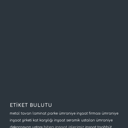
ETİKET BULUTU
metal tavan
laminat parke
ümraniye inşaat firması
ümraniye
inşaat şirketi
kat karşılığı inşaat
seramik ustaları
ümraniye
biten inşaat işlerimiz
dekorasyon ustası
inşaat taahhüt