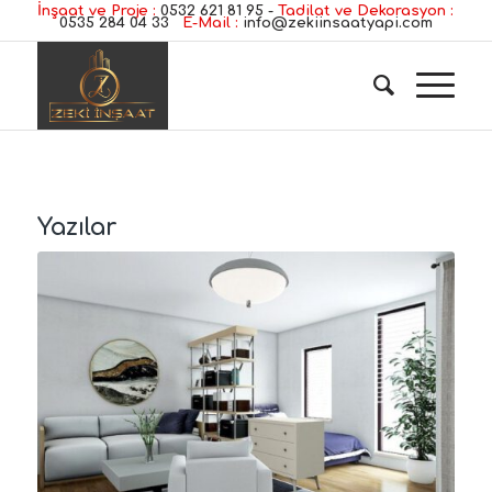
İnşaat ve Proje :
0532 621 81 95
-
Tadilat ve Dekorasyon :
0535 284 04 33
E-Mail :
info@zekiinsaatyapi.com
Yazılar