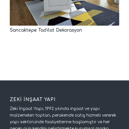
Sancaktepe Tadilat Dekorasyon
ZEKİ İNŞAAT YAPI
Zeki İnşaat Yapı; 1992 yılında inşaat ve yapı
malzemeleri toptan, perakende satış hizmeti vererek
yapı sektöründe faaliyetlerine başlamıştır ve her
geçen gün kendini geliştirmekte kurumsal marka