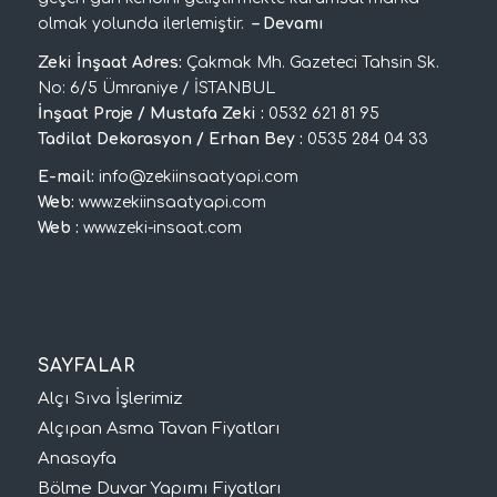
olmak yolunda ilerlemiştir.
–
Devamı
Zeki İnşaat Adres:
Çakmak Mh. Gazeteci Tahsin Sk.
No: 6/5 Ümraniye / İSTANBUL
İnşaat Proje / Mustafa Zeki :
0532 621 81 95
Tadilat Dekorasyon / Erhan Bey :
0535 284 04 33
E-mail:
info@zekiinsaatyapi.com
Web:
www.zekiinsaatyapi.com
Web :
www.zeki-insaat.com
SAYFALAR
Alçı Sıva İşlerimiz
Alçıpan Asma Tavan Fiyatları
Anasayfa
Bölme Duvar Yapımı Fiyatları