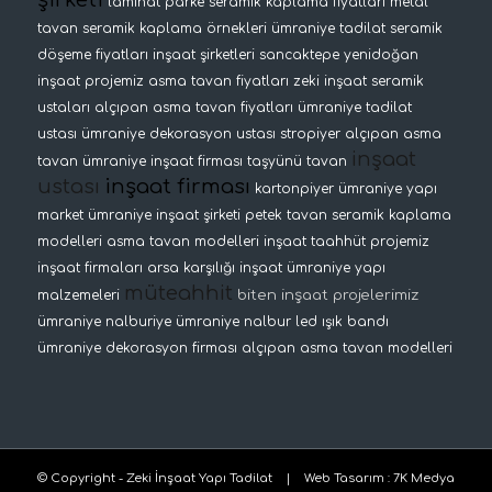
şirketi
laminat parke
seramik kaplama fiyatları
metal
tavan
seramik kaplama örnekleri
ümraniye tadilat
seramik
döşeme fiyatları
inşaat şirketleri
sancaktepe yenidoğan
inşaat projemiz
asma tavan fiyatları
zeki inşaat
seramik
ustaları
alçıpan asma tavan fiyatları
ümraniye tadilat
ustası
ümraniye dekorasyon ustası
stropiyer
alçıpan asma
inşaat
tavan
ümraniye inşaat firması
taşyünü tavan
ustası
inşaat firması
kartonpiyer
ümraniye yapı
market
ümraniye inşaat şirketi
petek tavan
seramik kaplama
modelleri
asma tavan modelleri
inşaat taahhüt projemiz
inşaat firmaları
arsa karşılığı inşaat
ümraniye yapı
müteahhit
biten inşaat projelerimiz
malzemeleri
ümraniye nalburiye
ümraniye nalbur
led ışık bandı
ümraniye dekorasyon firması
alçıpan asma tavan modelleri
© Copyright - Zeki İnşaat Yapı Tadilat |
Web Tasarım
:
7K Medya