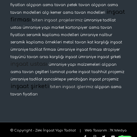
fiyatları
alçıpan asma tavan
petek tavan
alçıpan asma
inşaat
tavan modelleri
alçı kemer
asma tavan modelleri
firması
biten inşaat projelerimiz
ümraniye tadilat
ustası
ümraniye yapı market
kartonpiyer
asma tavan
fiyatları
seramik kaplama modelleri
ümraniye nalbur
seramik kaplama örnekleri
metal tavan
kat karşılığı inşaat
ümraniye tadilat firması
ümraniye inşaat firması
stropiyer
taşyünü tavan
arsa karşılığı inşaat
ümraniye inşaat şirketi
inşaat ustası
ümraniye yapı malzemeleri
alçıpan
asma tavan çeşitleri
laminat parke
inşaat taahhüt projemiz
ümraniye tadilat
sancaktepe yenidoğan inşaat projemiz
inşaat şirketi
biten inşaat işlerimiz
alçıpan asma
tavan fiyatları
© Copyright - Zeki İnşaat Yapı Tadilat |
Web Tasarım
:
7K Medya