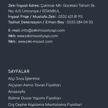
Zeki İnşaat Adres:
Çakmak Mh. Gazeteci Tahsin Sk.
No: 6/5 Ümraniye / İSTANBUL
İnşaat Proje / Mustafa Zeki :
0532 621 81 95
Tadilat Dekorasyon / Erhan Bey :
0535 284 04 33
E-mail:
info@zekiinsaatyapi.com
Web:
www.zekiinsaatyapi.com
Web :
www.zeki-insaat.com
SAYFALAR
Alçı Sıva İşlerimiz
Alçıpan Asma Tavan Fiyatları
Anasayfa
Bölme Duvar Yapımı Fiyatları
Dış Cephe Kaplama Mantolama Fiyatları