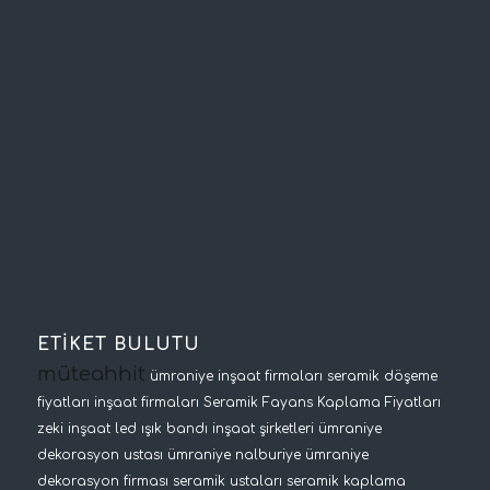
ETİKET BULUTU
müteahhit
ümraniye inşaat firmaları
seramik döşeme
fiyatları
inşaat firmaları
Seramik Fayans Kaplama Fiyatları
zeki inşaat
led ışık bandı
inşaat şirketleri
ümraniye
dekorasyon ustası
ümraniye nalburiye
ümraniye
dekorasyon firması
seramik ustaları
seramik kaplama