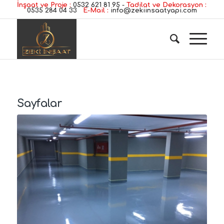
İnşaat ve Proje :
0532 621 81 95
-
Tadilat ve Dekorasyon :
0535 284 04 33
E-Mail :
info@zekiinsaatyapi.com
Sayfalar