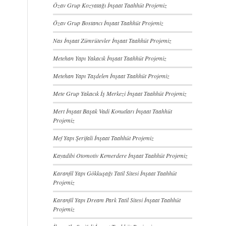
Özav Grup Kozyatağı İnşaat Taahhüt Projemiz
Özav Grup Bostancı İnşaat Taahhüt Projemiz
Nas İnşaat Zümrütevler İnşaat Taahhüt Projemiz
Metehan Yapı Yakacık İnşaat Taahhüt Projemiz
Metehan Yapı Taşdelen İnşaat Taahhüt Projemiz
Mete Grup Yakacık İş Merkezi İnşaat Taahhüt Projemiz
Mert İnşaat Başak Vadi Konutları İnşaat Taahhüt
Projemiz
Mef Yapı Şerifali İnşaat Taahhüt Projemiz
Kayadibi Otomotiv Kemerdere İnşaat Taahhüt Projemiz
Karanfil Yapı Gökkuşağı Tatil Sitesi İnşaat Taahhüt
Projemiz
Karanfil Yapı Dream Park Tatil Sitesi İnşaat Taahhüt
Projemiz