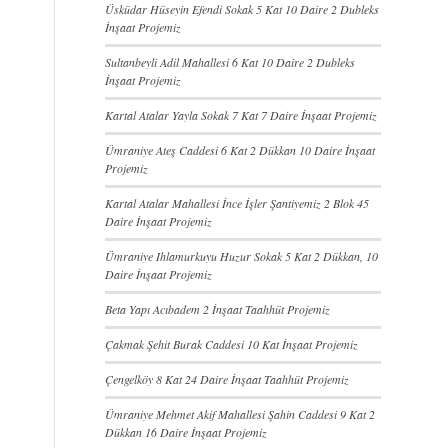
Üsküdar Hüseyin Efendi Sokak 5 Kat 10 Daire 2 Dubleks
İnşaat Projemiz
Sultanbeyli Adil Mahallesi 6 Kat 10 Daire 2 Dubleks
İnşaat Projemiz
Kartal Atalar Yayla Sokak 7 Kat 7 Daire İnşaat Projemiz
Ümraniye Ateş Caddesi 6 Kat 2 Dükkan 10 Daire İnşaat
Projemiz
Kartal Atalar Mahallesi İnce İşler Şantiyemiz 2 Blok 45
Daire İnşaat Projemiz
Ümraniye Ihlamurkuyu Huzur Sokak 5 Kat 2 Dükkan, 10
Daire İnşaat Projemiz
Beta Yapı Acıbadem 2 İnşaat Taahhüt Projemiz
Çakmak Şehit Burak Caddesi 10 Kat İnşaat Projemiz
Çengelköy 8 Kat 24 Daire İnşaat Taahhüt Projemiz
Ümraniye Mehmet Akif Mahallesi Şahin Caddesi 9 Kat 2
Dükkan 16 Daire İnşaat Projemiz