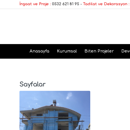
İnşaat ve Proje :
0532 621 81 95
-
Tadilat ve Dekorasyon :
Anasayfa
Kurumsal
Biten Projeler
Dev
Sayfalar