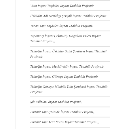
Vetta İnşaat Taşdelen İnşaat Taahhüt Projemiz
Üsküdar Adi Ortaklığı Şerifali İnşaat Taahhüt Projemiz
Turan Yapı Taşdelen İnşaat Taahhüt Projemiz
Topomorf İnşaat Çekmeköy Doğakent Evleri İnşaat
Taahhüt Projemiz
Tellioğlu İnşaat Üsküdar Sahil Şantiyesi İnşaat Taahhüt
Projemiz
Tellioğlu İnşaat Mecidiyeköy İnşaat Taahhüt Projemiz
Tellioğlu İnşaat Göztepe İnşaat Taahhüt Projemiz
Tellioğlu Göztepe Minibüs Yolu Şantiyesi İnşaat Taahhüt
Projemiz
Şile Villaları İnşaat Taahhüt Projemiz
Piramit Yapı Çakmak İnşaat Taahhüt Projemiz
Piramit Yapı Acar Sokak İnşaat Taahhüt Projemiz