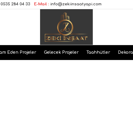
0535 284 04 33
E-Mail :
info@zekiinsaatyapi.com
am Eden Projeler
Gelecek Projeler
Taahhütler
Dekor