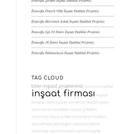
İlyasoğlu Şerifali İnşaat Taahhüt Projemiz
İlyasoğlu Ömerli Villa İnşaat Taahhüt Projemiz
İlyasoğlu Mercimek Sokak İnşaat Taahhüt Projemiz
İlyasoğlu Sgk 20 Daire İnşaat Taahhüt Projemiz
İlyasoğlu 36 Daire İnşaat Taahhüt Projemiz
İlyasoğlu Ihlamurkuyu İnşaat Taahhüt Projemiz
TAG CLOUD
biten inşaat projelerimiz
ümraniye tadilat
inşaat firması
inşaat
firmaları
kartonpiyer
ümraniye tadilat ustası
asma tavan modelleri
inşaat şirketleri
ümraniye inşaat şirketi
asma tavan fiyatları
sancaktepe yenidoğan inşaat projemiz
ümraniye inşaat firmaları
laminat parke