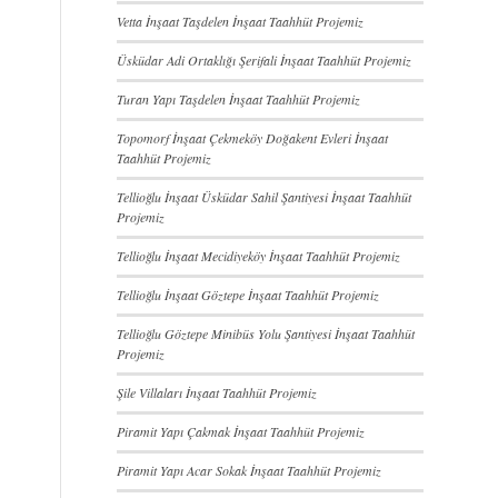
Vetta İnşaat Taşdelen İnşaat Taahhüt Projemiz
Üsküdar Adi Ortaklığı Şerifali İnşaat Taahhüt Projemiz
Turan Yapı Taşdelen İnşaat Taahhüt Projemiz
Topomorf İnşaat Çekmeköy Doğakent Evleri İnşaat
Taahhüt Projemiz
Tellioğlu İnşaat Üsküdar Sahil Şantiyesi İnşaat Taahhüt
Projemiz
Tellioğlu İnşaat Mecidiyeköy İnşaat Taahhüt Projemiz
Tellioğlu İnşaat Göztepe İnşaat Taahhüt Projemiz
Tellioğlu Göztepe Minibüs Yolu Şantiyesi İnşaat Taahhüt
Projemiz
Şile Villaları İnşaat Taahhüt Projemiz
Piramit Yapı Çakmak İnşaat Taahhüt Projemiz
Piramit Yapı Acar Sokak İnşaat Taahhüt Projemiz