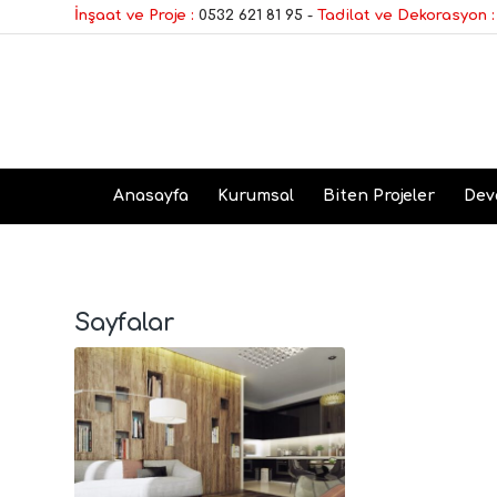
İnşaat ve Proje :
0532 621 81 95
-
Tadilat ve Dekorasyon :
Anasayfa
Kurumsal
Biten Projeler
Dev
Sayfalar