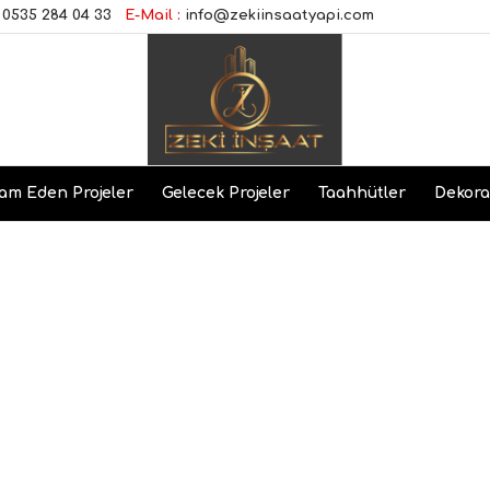
0535 284 04 33
E-Mail :
info@zekiinsaatyapi.com
am Eden Projeler
Gelecek Projeler
Taahhütler
Dekor