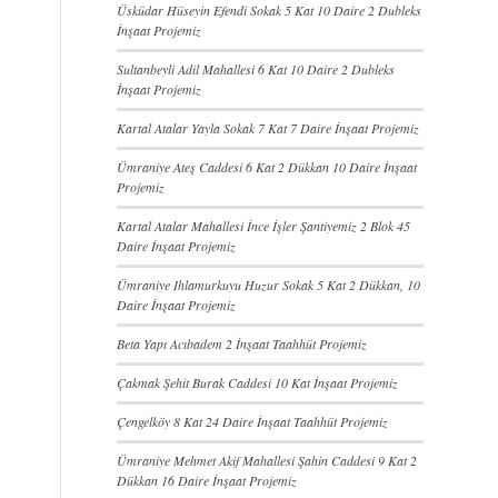
Üsküdar Hüseyin Efendi Sokak 5 Kat 10 Daire 2 Dubleks
İnşaat Projemiz
Sultanbeyli Adil Mahallesi 6 Kat 10 Daire 2 Dubleks
İnşaat Projemiz
Kartal Atalar Yayla Sokak 7 Kat 7 Daire İnşaat Projemiz
Ümraniye Ateş Caddesi 6 Kat 2 Dükkan 10 Daire İnşaat
Projemiz
Kartal Atalar Mahallesi İnce İşler Şantiyemiz 2 Blok 45
Daire İnşaat Projemiz
Ümraniye Ihlamurkuyu Huzur Sokak 5 Kat 2 Dükkan, 10
Daire İnşaat Projemiz
Beta Yapı Acıbadem 2 İnşaat Taahhüt Projemiz
Çakmak Şehit Burak Caddesi 10 Kat İnşaat Projemiz
Çengelköy 8 Kat 24 Daire İnşaat Taahhüt Projemiz
Ümraniye Mehmet Akif Mahallesi Şahin Caddesi 9 Kat 2
Dükkan 16 Daire İnşaat Projemiz