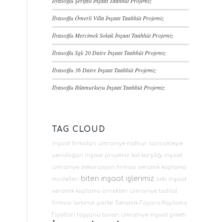
İlyasoğlu Şerifali İnşaat Taahhüt Projemiz
İlyasoğlu Ömerli Villa İnşaat Taahhüt Projemiz
İlyasoğlu Mercimek Sokak İnşaat Taahhüt Projemiz
İlyasoğlu Sgk 20 Daire İnşaat Taahhüt Projemiz
İlyasoğlu 36 Daire İnşaat Taahhüt Projemiz
İlyasoğlu Ihlamurkuyu İnşaat Taahhüt Projemiz
TAG CLOUD
inşaat firmaları
ümraniye nalbur
sancaktepe
yenidoğan inşaat projemiz
kat karşılığı inşaat
ümraniye dekorasyon firması
seramik kaplama
biten inşaat işlerimiz
modelleri
zeki inşaat
seramik kaplama örnekleri
ümraniye tadilat
firması
laminat parke
Seramik Fayans Kaplama
Fiyatları
taşyünü tavan
ümraniye inşaat şirketi