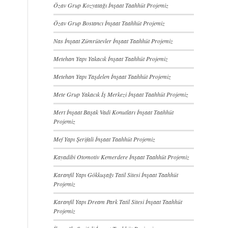
Özav Grup Kozyatağı İnşaat Taahhüt Projemiz
Özav Grup Bostancı İnşaat Taahhüt Projemiz
Nas İnşaat Zümrütevler İnşaat Taahhüt Projemiz
Metehan Yapı Yakacık İnşaat Taahhüt Projemiz
Metehan Yapı Taşdelen İnşaat Taahhüt Projemiz
Mete Grup Yakacık İş Merkezi İnşaat Taahhüt Projemiz
Mert İnşaat Başak Vadi Konutları İnşaat Taahhüt
Projemiz
Mef Yapı Şerifali İnşaat Taahhüt Projemiz
Kayadibi Otomotiv Kemerdere İnşaat Taahhüt Projemiz
Karanfil Yapı Gökkuşağı Tatil Sitesi İnşaat Taahhüt
Projemiz
Karanfil Yapı Dream Park Tatil Sitesi İnşaat Taahhüt
Projemiz