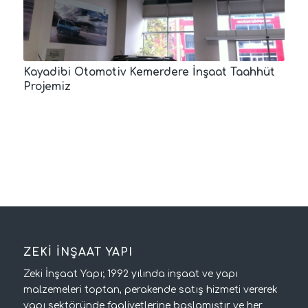
Kayadibi Otomotiv Kemerdere İnşaat Taahhüt
Projemiz
ZEKİ İNŞAAT YAPI
Zeki İnşaat Yapı; 1992 yılında inşaat ve yapı
malzemeleri toptan, perakende satış hizmeti vererek
yapı sektöründe faaliyetlerine başlamıştır ve her