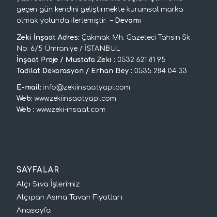
geçen gün kendini geliştirmekte kurumsal marka
olmak yolunda ilerlemiştir.
–
Devamı
Zeki İnşaat Adres:
Çakmak Mh. Gazeteci Tahsin Sk.
No: 6/5 Ümraniye / İSTANBUL
İnşaat Proje / Mustafa Zeki :
0532 621 81 95
Tadilat Dekorasyon / Erhan Bey :
0535 284 04 33
E-mail:
info@zekiinsaatyapi.com
Web:
www.zekiinsaatyapi.com
Web :
www.zeki-insaat.com
SAYFALAR
Alçı Sıva İşlerimiz
Alçıpan Asma Tavan Fiyatları
Anasayfa