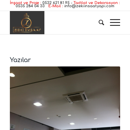
İnşaat ve Proje :
0532 621 81 95
-
Tadilat ve Dekorasyon :
0535 284 04 33
E-Mail :
info@zekiinsaatyapi.com
Yazılar