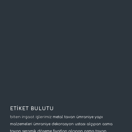
ETİKET BULUTU
biten inşaat işlerimiz
metal tavan
ümraniye yapı
malzemeleri
ümraniye dekorasyon ustası
alçıpan asma
tavan
seramik döşeme fiyatları
alçıpan asma tavan