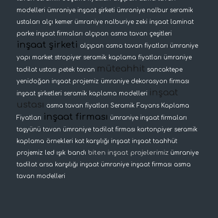
modelleri
ümraniye inşaat şirketi
ümraniye nalbur
seramik
ustaları
alçı kemer
ümraniye nalburiye
zeki inşaat
laminat
parke
inşaat firmaları
alçıpan asma tavan çeşitleri
inşaat şirketi
alçıpan asma tavan fiyatları
ümraniye
yapı market
stropiyer
seramik kaplama fiyatları
ümraniye
müteahhit
tadilat ustası
petek tavan
sancaktepe
yenidoğan inşaat projemiz
ümraniye dekorasyon firması
inşaat
inşaat şirketleri
seramik kaplama modelleri
ustası
asma tavan fiyatları
Seramik Fayans Kaplama
inşaat firması
Fiyatları
ümraniye inşaat firmaları
taşyünü tavan
ümraniye tadilat firması
kartonpiyer
seramik
kaplama örnekleri
kat karşılığı inşaat
inşaat taahhüt
biten inşaat projelerimiz
projemiz
led ışık bandı
ümraniye
tadilat
arsa karşılığı inşaat
ümraniye inşaat firması
asma
tavan modelleri