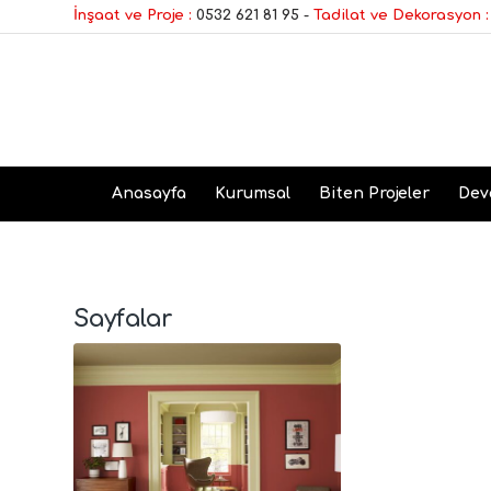
İnşaat ve Proje :
0532 621 81 95
-
Tadilat ve Dekorasyon :
Anasayfa
Kurumsal
Biten Projeler
Dev
Sayfalar