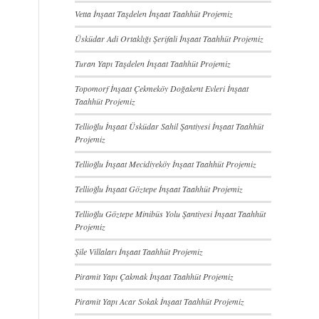
Vetta İnşaat Taşdelen İnşaat Taahhüt Projemiz
Üsküdar Adi Ortaklığı Şerifali İnşaat Taahhüt Projemiz
Turan Yapı Taşdelen İnşaat Taahhüt Projemiz
Topomorf İnşaat Çekmeköy Doğakent Evleri İnşaat
Taahhüt Projemiz
Tellioğlu İnşaat Üsküdar Sahil Şantiyesi İnşaat Taahhüt
Projemiz
Tellioğlu İnşaat Mecidiyeköy İnşaat Taahhüt Projemiz
Tellioğlu İnşaat Göztepe İnşaat Taahhüt Projemiz
Tellioğlu Göztepe Minibüs Yolu Şantiyesi İnşaat Taahhüt
Projemiz
Şile Villaları İnşaat Taahhüt Projemiz
Piramit Yapı Çakmak İnşaat Taahhüt Projemiz
Piramit Yapı Acar Sokak İnşaat Taahhüt Projemiz