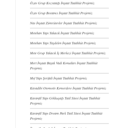
Özav Grup Kozyatağı İnşaat Taahhüt Projemiz
Özav Grup Bostancı İnşaat Taahhüt Projemiz
Nas İnşaat Zümrütevler İnşaat Taahhüt Projemiz
Metehan Yapı Yakacık İnşaat Taahhüt Projemiz
Metehan Yapı Taşdelen İnşaat Taahhüt Projemiz
Mete Grup Yakacık İş Merkezi İnşaat Taahhüt Projemiz
Mert İnşaat Başak Vadi Konutları İnşaat Taahhüt
Projemiz
Mef Yapı Şerifali İnşaat Taahhüt Projemiz
Kayadibi Otomotiv Kemerdere İnşaat Taahhüt Projemiz
Karanfil Yapı Gökkuşağı Tatil Sitesi İnşaat Taahhüt
Projemiz
Karanfil Yapı Dream Park Tatil Sitesi İnşaat Taahhüt
Projemiz