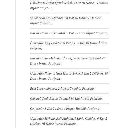
Üsküdar Hüseyin Efendi Sokak 5 Kat 10 Daire 2 Dubleks
İnşaat Projemiz
Sultanbeyli Adil Mahallesi 6 Kat 10 Daire 2 Dubleks
İnşaat Projemiz
Kartal Atalar Yayla Sokak 7 Kat 7 Daire İnşaat Projemiz
Ümraniye Ateş Caddesi 6 Kat 2 Dükkan 10 Daire İnşaat
Projemiz
Kartal Atalar Mahallesi İnce İşler Şantiyemiz 2 Blok 45
Daire İnşaat Projemiz
Ümraniye Ihlamurkuyu Huzur Sokak 5 Kat 2 Dükkan, 10
Daire İnşaat Projemiz
Beta Yapı Acıbadem 2 İnşaat Taahhüt Projemiz
Çakmak Şehit Burak Caddesi 10 Kat İnşaat Projemiz
Çengelköy 8 Kat 24 Daire İnşaat Taahhüt Projemiz
Ümraniye Mehmet Akif Mahallesi Şahin Caddesi 9 Kat 2
Dükkan 16 Daire İnşaat Projemiz