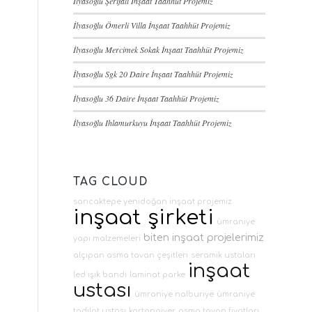
İlyasoğlu Şerifali İnşaat Taahhüt Projemiz
İlyasoğlu Ömerli Villa İnşaat Taahhüt Projemiz
İlyasoğlu Mercimek Sokak İnşaat Taahhüt Projemiz
İlyasoğlu Sgk 20 Daire İnşaat Taahhüt Projemiz
İlyasoğlu 36 Daire İnşaat Taahhüt Projemiz
İlyasoğlu Ihlamurkuyu İnşaat Taahhüt Projemiz
TAG CLOUD
sancaktepe yenidoğan inşaat projemiz
inşaat şirketi
ümraniye
biten inşaat projelerimiz
yapı malzemeleri
alçıpan asma tavan çeşitleri
seramik ustaları
inşaat
led ışık bandı
laminat parke
ustası
ümraniye nalburiye
ümraniye
tadilat ustası
kartonpiyer
asma tavan fiyatları