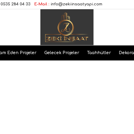
0535 284 04 33
E-Mail :
info@zekiinsaatyapi.com
am Eden Projeler
Gelecek Projeler
Taahhütler
Dekor