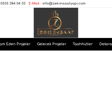
0535 284 04 33
E-Mail :
info@zekiinsaatyapi.com
am Eden Projeler
Gelecek Projeler
Taahhütler
Dekor