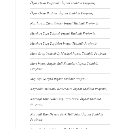
Özav Grup Kozyatağı İnşaat Taahhüt Projemiz
Özav Grup Bostancı İnşaat Taahhüt Projemiz
Nas İnşaat Zümrütevler İnşaat Taahhüt Projemiz
Metehan Yapı Yakacık İnşaat Taahhüt Projemiz
Metehan Yapı Taşdelen İnşaat Taahhüt Projemiz
Mete Grup Yakacık İş Merkezi İnşaat Taahhüt Projemiz
Mert İnşaat Başak Vadi Konutları İnşaat Taahhüt
Projemiz
Mef Yapı Şerifali İnşaat Taahhüt Projemiz
Kayadibi Otomotiv Kemerdere İnşaat Taahhüt Projemiz
Karanfil Yapı Gökkuşağı Tatil Sitesi İnşaat Taahhüt
Projemiz
Karanfil Yapı Dream Park Tatil Sitesi İnşaat Taahhüt
Projemiz