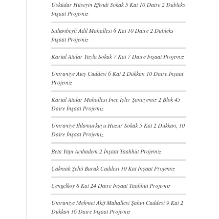
Üsküdar Hüseyin Efendi Sokak 5 Kat 10 Daire 2 Dubleks
İnşaat Projemiz
Sultanbeyli Adil Mahallesi 6 Kat 10 Daire 2 Dubleks
İnşaat Projemiz
Kartal Atalar Yayla Sokak 7 Kat 7 Daire İnşaat Projemiz
Ümraniye Ateş Caddesi 6 Kat 2 Dükkan 10 Daire İnşaat
Projemiz
Kartal Atalar Mahallesi İnce İşler Şantiyemiz 2 Blok 45
Daire İnşaat Projemiz
Ümraniye Ihlamurkuyu Huzur Sokak 5 Kat 2 Dükkan, 10
Daire İnşaat Projemiz
Beta Yapı Acıbadem 2 İnşaat Taahhüt Projemiz
Çakmak Şehit Burak Caddesi 10 Kat İnşaat Projemiz
Çengelköy 8 Kat 24 Daire İnşaat Taahhüt Projemiz
Ümraniye Mehmet Akif Mahallesi Şahin Caddesi 9 Kat 2
Dükkan 16 Daire İnşaat Projemiz