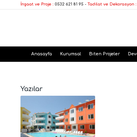
İnşaat ve Proje :
0532 621 81 95
-
Tadilat ve Dekorasyon :
Anasayfa
Kurumsal
Biten Projeler
Dev
Yazılar