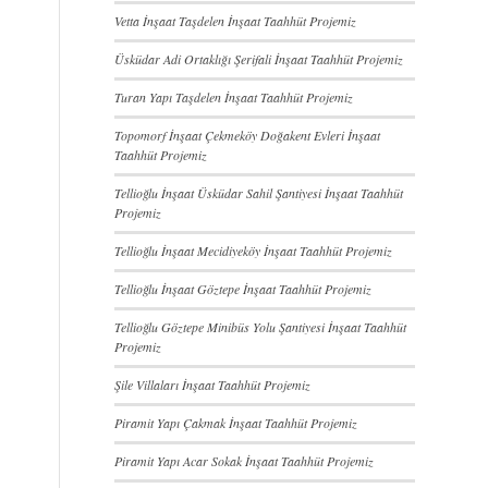
Vetta İnşaat Taşdelen İnşaat Taahhüt Projemiz
Üsküdar Adi Ortaklığı Şerifali İnşaat Taahhüt Projemiz
Turan Yapı Taşdelen İnşaat Taahhüt Projemiz
Topomorf İnşaat Çekmeköy Doğakent Evleri İnşaat
Taahhüt Projemiz
Tellioğlu İnşaat Üsküdar Sahil Şantiyesi İnşaat Taahhüt
Projemiz
Tellioğlu İnşaat Mecidiyeköy İnşaat Taahhüt Projemiz
Tellioğlu İnşaat Göztepe İnşaat Taahhüt Projemiz
Tellioğlu Göztepe Minibüs Yolu Şantiyesi İnşaat Taahhüt
Projemiz
Şile Villaları İnşaat Taahhüt Projemiz
Piramit Yapı Çakmak İnşaat Taahhüt Projemiz
Piramit Yapı Acar Sokak İnşaat Taahhüt Projemiz