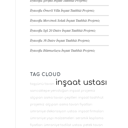
İlyasoğlu Şerifali İnşaat Taahhüt Projemiz
İlyasoğlu Ömerli Villa İnşaat Taahhüt Projemiz
İlyasoğlu Mercimek Sokak İnşaat Taahhüt Projemiz
İlyasoğlu Sgk 20 Daire İnşaat Taahhüt Projemiz
İlyasoğlu 36 Daire İnşaat Taahhüt Projemiz
İlyasoğlu Ihlamurkuyu İnşaat Taahhüt Projemiz
TAG CLOUD
inşaat ustası
taşyünü tavan
sancaktepe yenidoğan inşaat projemiz
alçıpan asma tavan çeşitleri
inşaat taahhüt
projemiz
alçıpan asma tavan fiyatları
ümraniye dekorasyon ustası
inşaat firmaları
ümraniye yapı malzemeleri
seramik kaplama
fiyatları
ümraniye tadilat ustası
petek tavan