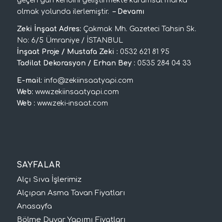
geçen gün kendini geliştirmekte kurumsal marka
olmak yolunda ilerlemiştir.
–
Devamı
Zeki İnşaat Adres:
Çakmak Mh. Gazeteci Tahsin Sk.
No: 6/5 Ümraniye / İSTANBUL
İnşaat Proje / Mustafa Zeki :
0532 621 81 95
Tadilat Dekorasyon / Erhan Bey :
0535 284 04 33
E-mail:
info@zekiinsaatyapi.com
Web:
www.zekiinsaatyapi.com
Web :
www.zeki-insaat.com
SAYFALAR
Alçı Sıva İşlerimiz
Alçıpan Asma Tavan Fiyatları
Anasayfa
Bölme Duvar Yapımı Fiyatları