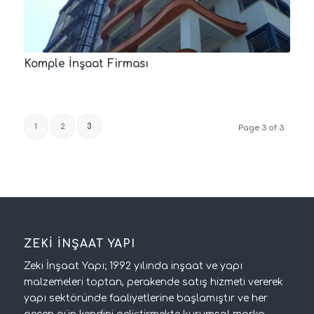
Komple İnşaat Firması
1
2
3
Page 3 of 3
ZEKİ İNŞAAT YAPI
Zeki İnşaat Yapı; 1992 yılında inşaat ve yapı
malzemeleri toptan, perakende satış hizmeti vererek
yapı sektöründe faaliyetlerine başlamıştır ve her