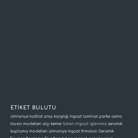
ETİKET BULUTU
ümraniye tadilat
arsa karşılığı inşaat
laminat parke
asma
biten inşaat işlerimiz
tavan modelleri
alçı kemer
seramik
kaplama modelleri
ümraniye inşaat firmaları
Seramik