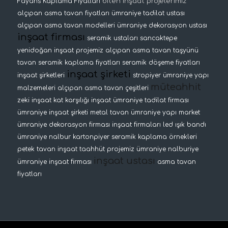
biten inşaat projelerimiz
Fayans Kaplama Fiyatları
alçıpan asma tavan fiyatları
ümraniye tadilat ustası
alçıpan asma tavan modelleri
ümraniye dekorasyon ustası
inşaat firması
seramik ustaları
sancaktepe
yenidoğan inşaat projemiz
alçıpan asma tavan
taşyünü
tavan
seramik kaplama fiyatları
seramik döşeme fiyatları
inşaat şirketi
inşaat şirketleri
stropiyer
ümraniye yapı
müteahhit
malzemeleri
alçıpan asma tavan çeşitleri
zeki inşaat
kat karşılığı inşaat
ümraniye tadilat firması
ümraniye inşaat şirketi
metal tavan
ümraniye yapı market
ümraniye dekorasyon firması
inşaat firmaları
led ışık bandı
ümraniye nalbur
kartonpiyer
seramik kaplama örnekleri
petek tavan
inşaat taahhüt projemiz
ümraniye nalburiye
inşaat ustası
ümraniye inşaat firması
asma tavan
fiyatları