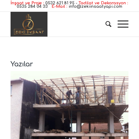
İnşaat ve Proje :
0532 621 81 95
-
Tadilat ve Dekorasyon :
0535 284 04 33
E-Mail :
info@zekiinsaatyapi.com
Yazılar