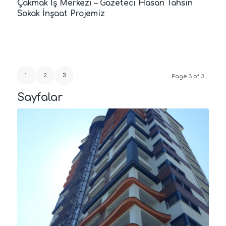
Çakmak İş Merkezi – Gazeteci Hasan Tahsin
Sokak İnşaat Projemiz
1
2
3
Page 3 of 3
Sayfalar