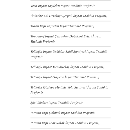
Vetta İnşaat Taşdelen İnşaat Taahhüt Projemiz
Üsküdar Adi Ortaklığı Şerifali İnşaat Taahhüt Projemiz
Turan Yapı Taşdelen İnşaat Taahhüt Projemiz
Topomorf İnşaat Çekmeköy Doğakent Evleri İnşaat
Taahhüt Projemiz
Tellioğlu İnşaat Üsküdar Sahil Şantiyesi İnşaat Taahhüt
Projemiz
Tellioğlu İnşaat Mecidiyeköy İnşaat Taahhüt Projemiz
Tellioğlu İnşaat Göztepe İnşaat Taahhüt Projemiz
Tellioğlu Göztepe Minibüs Yolu Şantiyesi İnşaat Taahhüt
Projemiz
Şile Villaları İnşaat Taahhüt Projemiz
Piramit Yapı Çakmak İnşaat Taahhüt Projemiz
Piramit Yapı Acar Sokak İnşaat Taahhüt Projemiz