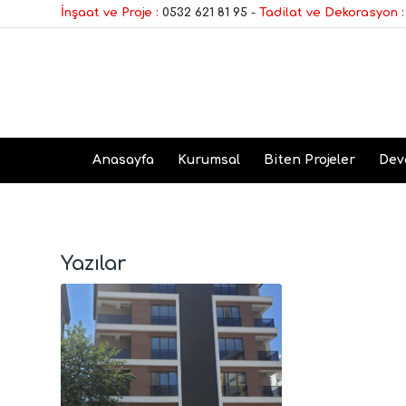
İnşaat ve Proje :
0532 621 81 95
-
Tadilat ve Dekorasyon :
Anasayfa
Kurumsal
Biten Projeler
Dev
Yazılar