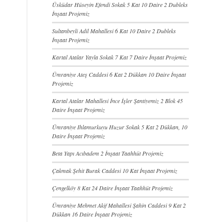
Üsküdar Hüseyin Efendi Sokak 5 Kat 10 Daire 2 Dubleks
İnşaat Projemiz
Sultanbeyli Adil Mahallesi 6 Kat 10 Daire 2 Dubleks
İnşaat Projemiz
Kartal Atalar Yayla Sokak 7 Kat 7 Daire İnşaat Projemiz
Ümraniye Ateş Caddesi 6 Kat 2 Dükkan 10 Daire İnşaat
Projemiz
Kartal Atalar Mahallesi İnce İşler Şantiyemiz 2 Blok 45
Daire İnşaat Projemiz
Ümraniye Ihlamurkuyu Huzur Sokak 5 Kat 2 Dükkan, 10
Daire İnşaat Projemiz
Beta Yapı Acıbadem 2 İnşaat Taahhüt Projemiz
Çakmak Şehit Burak Caddesi 10 Kat İnşaat Projemiz
Çengelköy 8 Kat 24 Daire İnşaat Taahhüt Projemiz
Ümraniye Mehmet Akif Mahallesi Şahin Caddesi 9 Kat 2
Dükkan 16 Daire İnşaat Projemiz