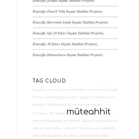
İlyasoğlu Şerifali İnşaat Taahhüt Projemiz
İlyasoğlu Ömerli Villa İnşaat Taahhüt Projemiz
İlyasoğlu Mercimek Sokak İnşaat Taahhüt Projemiz
İlyasoğlu Sgk 20 Daire İnşaat Taahhüt Projemiz
İlyasoğlu 36 Daire İnşaat Taahhüt Projemiz
İlyasoğlu Ihlamurkuyu İnşaat Taahhüt Projemiz
TAG CLOUD
alçıpan asma tavan modelleri
ümraniye inşaat
firması
kat karşılığı inşaat
alçıpan asma tavan
fiyatları
led ışık bandı
ümraniye inşaat
müteahhit
firmaları
stropiyer
seramik kaplama örnekleri
alçıpan asma tavan
ümraniye nalbur
alçıpan asma tavan çeşitleri
seramik kaplama fiyatları
ümraniye tadilat