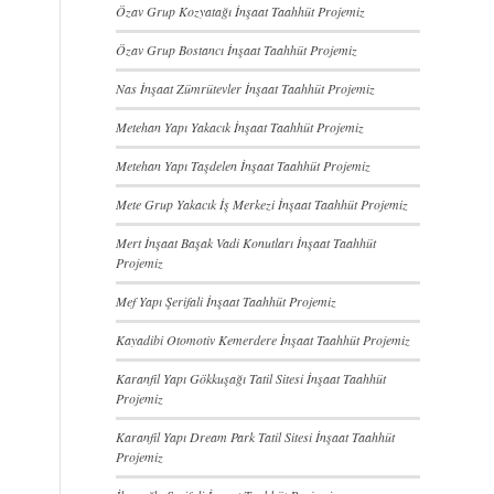
Özav Grup Kozyatağı İnşaat Taahhüt Projemiz
Özav Grup Bostancı İnşaat Taahhüt Projemiz
Nas İnşaat Zümrütevler İnşaat Taahhüt Projemiz
Metehan Yapı Yakacık İnşaat Taahhüt Projemiz
Metehan Yapı Taşdelen İnşaat Taahhüt Projemiz
Mete Grup Yakacık İş Merkezi İnşaat Taahhüt Projemiz
Mert İnşaat Başak Vadi Konutları İnşaat Taahhüt
Projemiz
Mef Yapı Şerifali İnşaat Taahhüt Projemiz
Kayadibi Otomotiv Kemerdere İnşaat Taahhüt Projemiz
Karanfil Yapı Gökkuşağı Tatil Sitesi İnşaat Taahhüt
Projemiz
Karanfil Yapı Dream Park Tatil Sitesi İnşaat Taahhüt
Projemiz