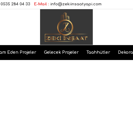
0535 284 04 33
E-Mail :
info@zekiinsaatyapi.com
am Eden Projeler
Gelecek Projeler
Taahhütler
Dekor