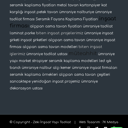
seramik kaplama fiyatları
metal tavan
kartonpiyer
kat
karşılığı inşaat
petek tavan
ümraniye nalburiye
ümraniye
inşaat
tadilat firması
Seramik Fayans Kaplama Fiyatları
firması
alçıpan asma tavan fiyatları
ümraniye tadilat
biten inşaat projelerimiz
laminat parke
ümraniye inşaat
şirketi
inşaat şirketleri
alçıpan asma tavan
ümraniye inşaat
biten inşaat
firması
alçıpan asma tavan modelleri
müteahhit
işlerimiz
ümraniye tadilat ustası
ümraniye
yapı market
stropiyer
seramik kaplama modelleri
led ışık
bandı
ümraniye nalbur
alçı kemer
ümraniye inşaat firmaları
seramik kaplama örnekleri
alçıpan asma tavan çeşitleri
sancaktepe yenidoğan inşaat projemiz
ümraniye
dekorasyon ustası
© Copyright - Zeki İnşaat Yapı Tadilat |
Web Tasarım
:
7K Medya