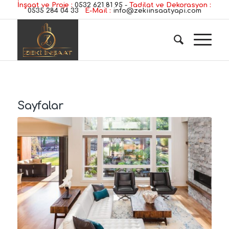
İnşaat ve Proje :
0532 621 81 95
-
Tadilat ve Dekorasyon :
0535 284 04 33
E-Mail :
info@zekiinsaatyapi.com
Sayfalar