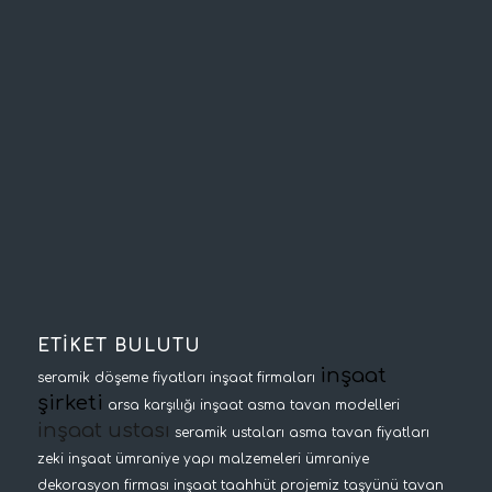
ETİKET BULUTU
inşaat
seramik döşeme fiyatları
inşaat firmaları
şirketi
arsa karşılığı inşaat
asma tavan modelleri
inşaat ustası
seramik ustaları
asma tavan fiyatları
zeki inşaat
ümraniye yapı malzemeleri
ümraniye
dekorasyon firması
inşaat taahhüt projemiz
taşyünü tavan