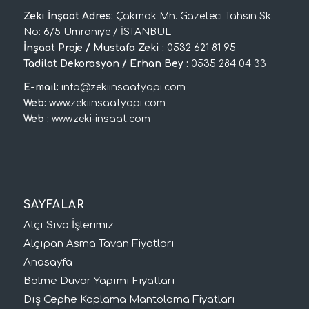
Zeki İnşaat Adres:
Çakmak Mh. Gazeteci Tahsin Sk.
No: 6/5 Ümraniye / İSTANBUL
İnşaat Proje / Mustafa Zeki :
0532 621 81 95
Tadilat Dekorasyon / Erhan Bey :
0535 284 04 33
E-mail:
info@zekiinsaatyapi.com
Web:
www.zekiinsaatyapi.com
Web :
www.zeki-insaat.com
SAYFALAR
Alçı Sıva İşlerimiz
Alçıpan Asma Tavan Fiyatları
Anasayfa
Bölme Duvar Yapımı Fiyatları
Dış Cephe Kaplama Mantolama Fiyatları