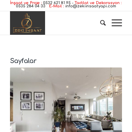
İnşaat ve Proje :
0532 621 81 95
-
Tadilat ve Dekorasyon :
0535 284 04 33
E-Mail :
info@zekiinsaatyapi.com
Sayfalar