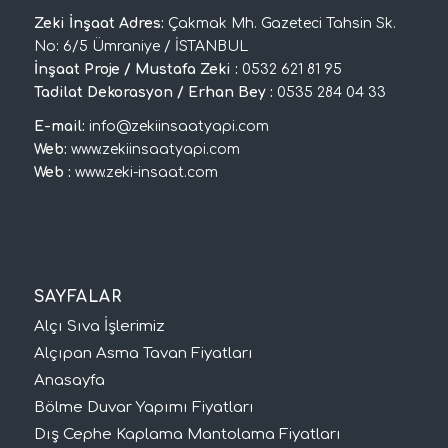
Zeki İnşaat Adres:
Çakmak Mh. Gazeteci Tahsin Sk.
No: 6/5 Ümraniye / İSTANBUL
İnşaat Proje / Mustafa Zeki :
0532 621 81 95
Tadilat Dekorasyon / Erhan Bey :
0535 284 04 33
E-mail:
info@zekiinsaatyapi.com
Web:
www.zekiinsaatyapi.com
Web :
www.zeki-insaat.com
SAYFALAR
Alçı Sıva İşlerimiz
Alçıpan Asma Tavan Fiyatları
Anasayfa
Bölme Duvar Yapımı Fiyatları
Dış Cephe Kaplama Mantolama Fiyatları