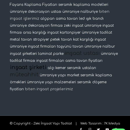
Fayans Kaplama Fiyatları
seramik kaplama modelleri
biten
ümraniye dekorasyon ustası
ümraniye nalburiye
inşaat işlerimiz
alçıpan asma tavan
led ışık bandı
ümraniye dekorasyon firması
zeki inşaat
ümraniye inşaat
firması
arsa karşılığı inşaat
kartonpiyer
ümraniye tadilat
metal tavan
stropiyer
petek tavan
kat karşılığı inşaat
ümraniye inşaat firmaları
taşyünü tavan
ümraniye nalbur
inşaat ustası
inşaat şirketleri
laminat parke
ümraniye
tadilat firması
inşaat firmaları
asma tavan fiyatları
inşaat şirketi
alçı kemer
seramik ustaları
müteahhit
ümraniye yapı market
seramik kaplama
örnekleri
ümraniye yapı malzemeleri
seramik döşeme
biten inşaat projelerimiz
fiyatları
© Copyright - Zeki İnşaat Yapı Tadilat |
Web Tasarım
:
7K Medya