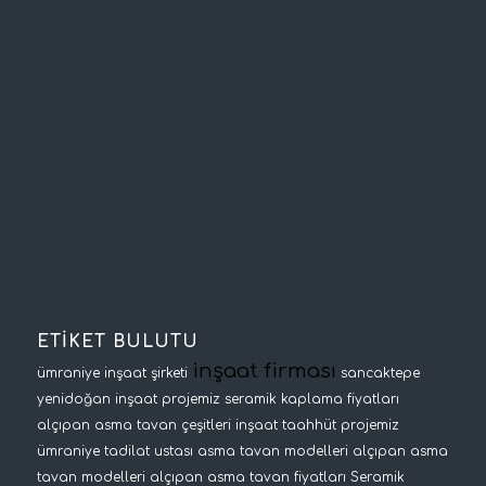
ETİKET BULUTU
inşaat firması
ümraniye inşaat şirketi
sancaktepe
yenidoğan inşaat projemiz
seramik kaplama fiyatları
alçıpan asma tavan çeşitleri
inşaat taahhüt projemiz
ümraniye tadilat ustası
asma tavan modelleri
alçıpan asma
tavan modelleri
alçıpan asma tavan fiyatları
Seramik