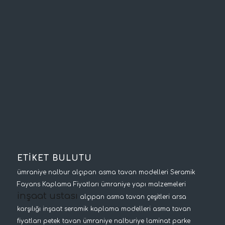
ETİKET BULUTU
ümraniye nalbur
alçıpan asma tavan modelleri
Seramik
Fayans Kaplama Fiyatları
ümraniye yapı malzemeleri
inşaat ustası
alçıpan asma tavan çeşitleri
arsa
karşılığı inşaat
seramik kaplama modelleri
asma tavan
fiyatları
petek tavan
ümraniye nalburiye
laminat parke