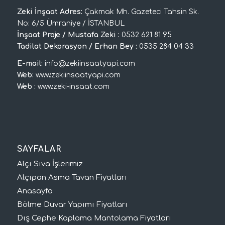
Zeki İnşaat Adres:
Çakmak Mh. Gazeteci Tahsin Sk.
No: 6/5 Ümraniye / İSTANBUL
İnşaat Proje / Mustafa Zeki :
0532 621 81 95
Tadilat Dekorasyon / Erhan Bey :
0535 284 04 33
E-mail:
info@zekiinsaatyapi.com
Web:
www.zekiinsaatyapi.com
Web :
www.zeki-insaat.com
SAYFALAR
Alçı Sıva İşlerimiz
Alçıpan Asma Tavan Fiyatları
Anasayfa
Bölme Duvar Yapımı Fiyatları
Dış Cephe Kaplama Mantolama Fiyatları