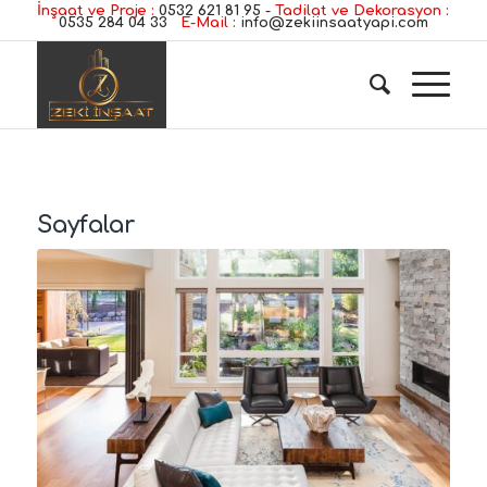
İnşaat ve Proje :
0532 621 81 95
-
Tadilat ve Dekorasyon :
0535 284 04 33
E-Mail :
info@zekiinsaatyapi.com
Sayfalar