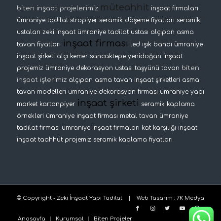
müteahhit
biten inşaat projelerimiz
inşaat firmaları
ümraniye tadilat
stropiyer
seramik döşeme fiyatları
seramik
ustaları
zeki inşaat
ümraniye tadilat ustası
alçıpan asma
inşaat firması
tavan fiyatları
led ışık bandı
ümraniye
inşaat şirketi
alçı kemer
sancaktepe yenidoğan inşaat
biten
projemiz
ümraniye dekorasyon ustası
taşyünü tavan
inşaat işlerimiz
alçıpan asma tavan
inşaat şirketleri
asma
tavan modelleri
ümraniye dekorasyon firması
ümraniye yapı
inşaat şirketi
market
kartonpiyer
seramik kaplama
örnekleri
ümraniye inşaat firması
metal tavan
ümraniye
tadilat firması
ümraniye inşaat firmaları
kat karşılığı inşaat
inşaat taahhüt projemiz
seramik kaplama fiyatları
© Copyright - Zeki İnşaat Yapı Tadilat |
Web Tasarım
:
7K Medya
Anasayfa
Kurumsal
Biten Projeler