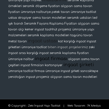
ümraniye yapı market
seramik kaplama
örnekleri
seramik döşeme fiyatları
alçıpan asma tavan
fiyatları
ümraniye nalburiye
petek tavan
ümraniye tadilat
ustası
stropiyer
asma tavan modelleri
seramik ustaları
led
ışık bandı
Seramik Fayans Kaplama Fiyatları
alçıpan asma
tavan
alçı kemer
inşaat taahhüt projemiz
ümraniye yapı
malzemeleri
seramik kaplama modelleri
taşyünü tavan
inşaat ustası
metal tavan
kat karşılığı inşaat
inşaat
biten inşaat projelerimiz
şirketleri
ümraniye tadilat
zeki
inşaat
arsa karşılığı inşaat
seramik kaplama fiyatları
inşaat firması
ümraniye nalbur
alçıpan asma tavan
inşaat şirketi
çeşitleri
inşaat firmaları
kartonpiyer
ümraniye tadilat firması
ümraniye inşaat şirketi
sancaktepe
yenidoğan inşaat projemiz
alçıpan asma tavan modelleri
© Copyright - Zeki İnşaat Yapı Tadilat |
Web Tasarım
:
7K Medya