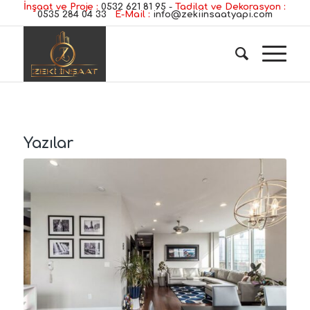
İnşaat ve Proje :
0532 621 81 95
-
Tadilat ve Dekorasyon :
0535 284 04 33
E-Mail :
info@zekiinsaatyapi.com
Yazılar