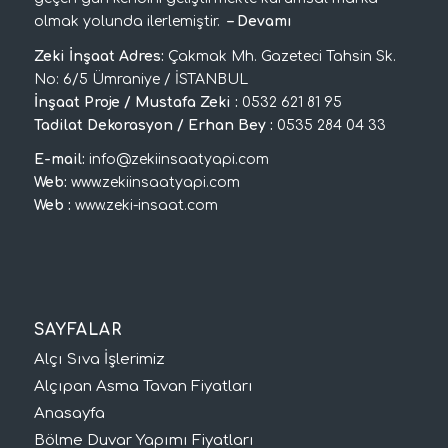
olmak yolunda ilerlemiştir.
–
Devamı
Zeki İnşaat Adres:
Çakmak Mh. Gazeteci Tahsin Sk.
No: 6/5 Ümraniye / İSTANBUL
İnşaat Proje / Mustafa Zeki :
0532 621 81 95
Tadilat Dekorasyon / Erhan Bey :
0535 284 04 33
E-mail:
info@zekiinsaatyapi.com
Web:
www.zekiinsaatyapi.com
Web :
www.zeki-insaat.com
SAYFALAR
Alçı Sıva İşlerimiz
Alçıpan Asma Tavan Fiyatları
Anasayfa
Bölme Duvar Yapımı Fiyatları