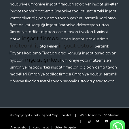
nalburiye
ümraniye inşaat firmaları
stropiyer
inşaat şirketleri
inşaat taahhüt projemiz
ümraniye tadilat ustası
zeki inşaat
kartonpiyer
alçıpan asma tavan çeşitleri
seramik kaplama
fiyatları
kat karşılığı inşaat
ümraniye dekorasyon ustası
ümraniye tadilat
alçıpan asma tavan fiyatları
laminat
inşaat firması
biten inşaat projelerimiz
parke
müteahhit
inşaat ustası
alçı kemer
Seramik
Fayans Kaplama Fiyatları
arsa karşılığı inşaat
asma tavan
inşaat şirketi
fiyatları
ümraniye yapı malzemeleri
ümraniye inşaat şirketi
inşaat firmaları
alçıpan asma tavan
modelleri
ümraniye tadilat firması
ümraniye nalbur
seramik
döşeme fiyatları
metal tavan
seramik ustaları
petek tavan
© Copyright - Zeki İnşaat Yapı Tadilat |
Web Tasarım
:
7K Medya
Anasayfa
Kurumsal
Biten Projeler