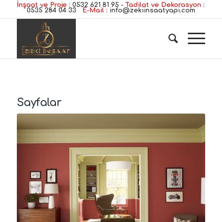
İnşaat ve Proje :
0532 621 81 95
-
Tadilat ve Dekorasyon :
0535 284 04 33
E-Mail :
info@zekiinsaatyapi.com
Sayfalar