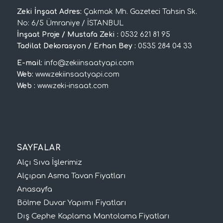
Zeki İnşaat Adres:
Çakmak Mh. Gazeteci Tahsin Sk.
No: 6/5 Ümraniye / İSTANBUL
İnşaat Proje / Mustafa Zeki :
0532 621 81 95
Tadilat Dekorasyon / Erhan Bey :
0535 284 04 33
E-mail:
info@zekiinsaatyapi.com
Web:
www.zekiinsaatyapi.com
Web :
www.zeki-insaat.com
SAYFALAR
Alçı Sıva İşlerimiz
Alçıpan Asma Tavan Fiyatları
Anasayfa
Bölme Duvar Yapımı Fiyatları
Dış Cephe Kaplama Mantolama Fiyatları