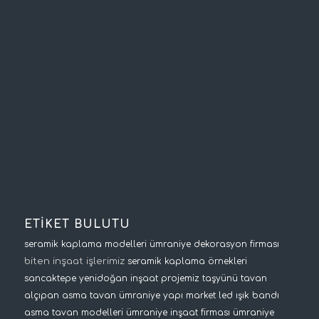
ETİKET BULUTU
seramik kaplama modelleri
ümraniye dekorasyon firması
biten inşaat işlerimiz
seramik kaplama örnekleri
sancaktepe yenidoğan inşaat projemiz
taşyünü tavan
alçıpan asma tavan
ümraniye yapı market
led ışık bandı
asma tavan modelleri
ümraniye inşaat firması
ümraniye