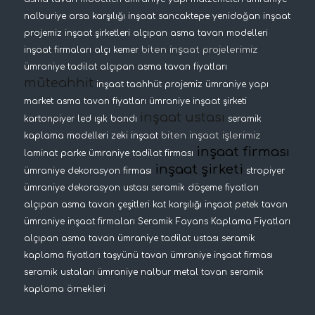
nalburiye
arsa karşılığı inşaat
sancaktepe yenidoğan inşaat
projemiz
inşaat şirketleri
alçıpan asma tavan modelleri
biten inşaat projelerimiz
inşaat firmaları
alçı kemer
ümraniye tadilat
alçıpan asma tavan fiyatları
müteahhit
inşaat taahhüt projemiz
ümraniye yapı
market
asma tavan fiyatları
ümraniye inşaat şirketi
inşaat ustası
kartonpiyer
led ışık bandı
seramik
biten inşaat işlerimiz
kaplama modelleri
zeki inşaat
inşaat firması
laminat parke
ümraniye tadilat firması
inşaat şirketi
ümraniye dekorasyon firması
stropiyer
ümraniye dekorasyon ustası
seramik döşeme fiyatları
alçıpan asma tavan çeşitleri
kat karşılığı inşaat
petek tavan
ümraniye inşaat firmaları
Seramik Fayans Kaplama Fiyatları
alçıpan asma tavan
ümraniye tadilat ustası
seramik
kaplama fiyatları
taşyünü tavan
ümraniye inşaat firması
seramik ustaları
ümraniye nalbur
metal tavan
seramik
kaplama örnekleri