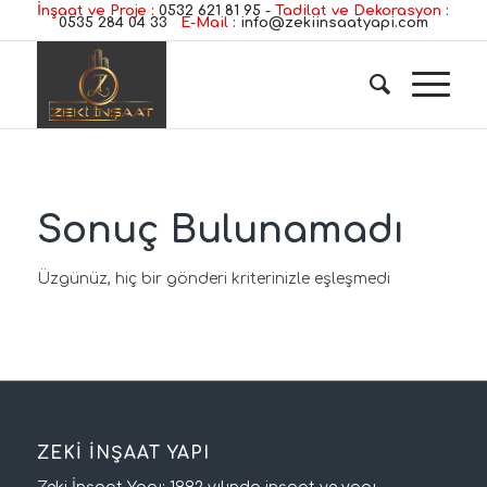
İnşaat ve Proje :
0532 621 81 95
-
Tadilat ve Dekorasyon :
0535 284 04 33
E-Mail :
info@zekiinsaatyapi.com
Sonuç Bulunamadı
Üzgünüz, hiç bir gönderi kriterinizle eşleşmedi
ZEKİ İNŞAAT YAPI