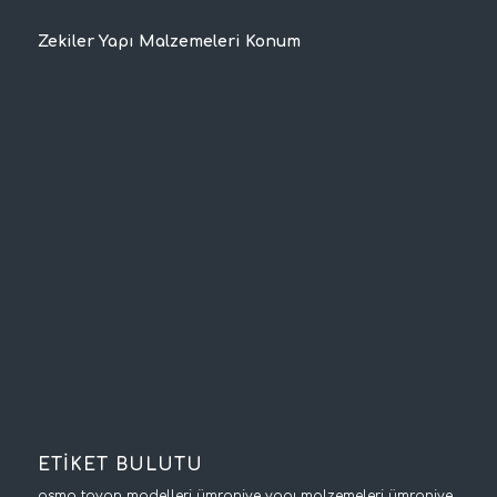
Zekiler Yapı Malzemeleri Konum
ETİKET BULUTU
asma tavan modelleri
ümraniye yapı malzemeleri
ümraniye