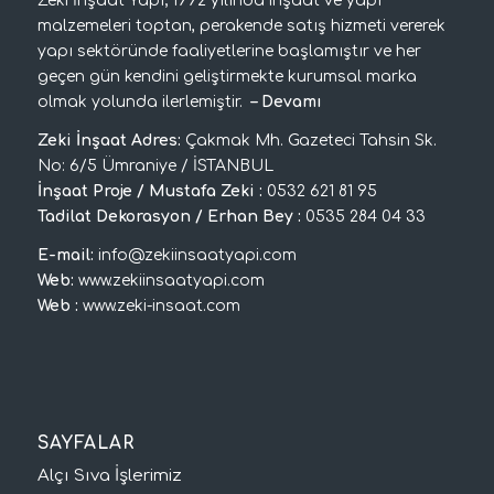
Zeki İnşaat Yapı; 1992 yılında inşaat ve yapı
malzemeleri toptan, perakende satış hizmeti vererek
yapı sektöründe faaliyetlerine başlamıştır ve her
geçen gün kendini geliştirmekte kurumsal marka
olmak yolunda ilerlemiştir.
–
Devamı
Zeki İnşaat Adres:
Çakmak Mh. Gazeteci Tahsin Sk.
No: 6/5 Ümraniye / İSTANBUL
İnşaat Proje / Mustafa Zeki :
0532 621 81 95
Tadilat Dekorasyon / Erhan Bey :
0535 284 04 33
E-mail:
info@zekiinsaatyapi.com
Web:
www.zekiinsaatyapi.com
Web :
www.zeki-insaat.com
SAYFALAR
Alçı Sıva İşlerimiz