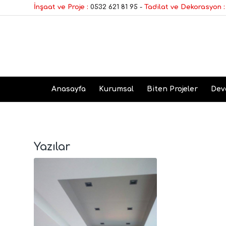
İnşaat ve Proje :
0532 621 81 95
-
Tadilat ve Dekorasyon :
Anasayfa
Kurumsal
Biten Projeler
Dev
Yazılar