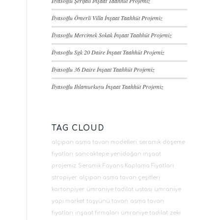
İlyasoğlu Şerifali İnşaat Taahhüt Projemiz
İlyasoğlu Ömerli Villa İnşaat Taahhüt Projemiz
İlyasoğlu Mercimek Sokak İnşaat Taahhüt Projemiz
İlyasoğlu Sgk 20 Daire İnşaat Taahhüt Projemiz
İlyasoğlu 36 Daire İnşaat Taahhüt Projemiz
İlyasoğlu Ihlamurkuyu İnşaat Taahhüt Projemiz
TAG CLOUD
alçıpan asma tavan modelleri
seramik döşeme
fiyatları
sancaktepe yenidoğan inşaat
projemiz
Seramik Fayans Kaplama Fiyatları
stropiyer
alçıpan asma tavan çeşitleri
kartonpiyer
ümraniye tadilat ustası
ümraniye
yapı market
taşyünü tavan
asma tavan
fiyatları
inşaat firmaları
ümraniye tadilat
zeki