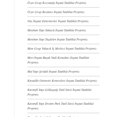
Özav Grup Kozyatağı İnşaat Taahhüt Projemiz
Özav Grup Bostancı İnşaat Taahhüt Projemiz
Nas İnşaat Zümrütevler İnşaat Taahhüt Projemiz
Metehan Yapı Yakacık İnşaat Taahhüt Projemiz
Metehan Yapı Taşdelen İnşaat Taahhüt Projemiz
Mete Grup Yakacık İş Merkezi İnşaat Taahhüt Projemiz
Mert İnşaat Başak Vadi Konutları İnşaat Taahhüt
Projemiz
Mef Yapı Şerifali İnşaat Taahhüt Projemiz
Kayadibi Otomotiv Kemerdere İnşaat Taahhüt Projemiz
Karanfil Yapı Gökkuşağı Tatil Sitesi İnşaat Taahhüt
Projemiz
Karanfil Yapı Dream Park Tatil Sitesi İnşaat Taahhüt
Projemiz