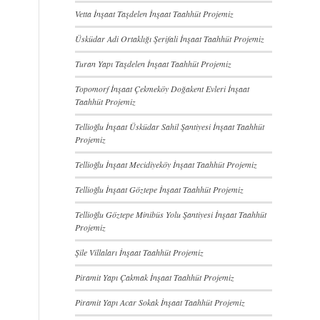
Vetta İnşaat Taşdelen İnşaat Taahhüt Projemiz
Üsküdar Adi Ortaklığı Şerifali İnşaat Taahhüt Projemiz
Turan Yapı Taşdelen İnşaat Taahhüt Projemiz
Topomorf İnşaat Çekmeköy Doğakent Evleri İnşaat
Taahhüt Projemiz
Tellioğlu İnşaat Üsküdar Sahil Şantiyesi İnşaat Taahhüt
Projemiz
Tellioğlu İnşaat Mecidiyeköy İnşaat Taahhüt Projemiz
Tellioğlu İnşaat Göztepe İnşaat Taahhüt Projemiz
Tellioğlu Göztepe Minibüs Yolu Şantiyesi İnşaat Taahhüt
Projemiz
Şile Villaları İnşaat Taahhüt Projemiz
Piramit Yapı Çakmak İnşaat Taahhüt Projemiz
Piramit Yapı Acar Sokak İnşaat Taahhüt Projemiz