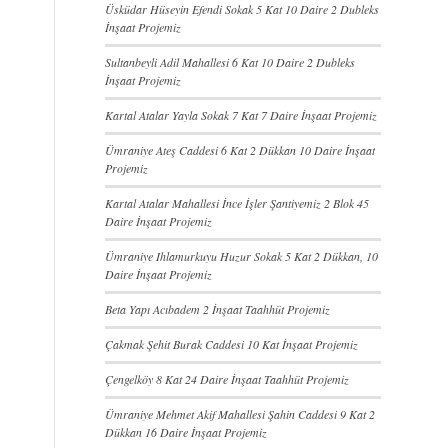
Üsküdar Hüseyin Efendi Sokak 5 Kat 10 Daire 2 Dubleks
İnşaat Projemiz
Sultanbeyli Adil Mahallesi 6 Kat 10 Daire 2 Dubleks
İnşaat Projemiz
Kartal Atalar Yayla Sokak 7 Kat 7 Daire İnşaat Projemiz
Ümraniye Ateş Caddesi 6 Kat 2 Dükkan 10 Daire İnşaat
Projemiz
Kartal Atalar Mahallesi İnce İşler Şantiyemiz 2 Blok 45
Daire İnşaat Projemiz
Ümraniye Ihlamurkuyu Huzur Sokak 5 Kat 2 Dükkan, 10
Daire İnşaat Projemiz
Beta Yapı Acıbadem 2 İnşaat Taahhüt Projemiz
Çakmak Şehit Burak Caddesi 10 Kat İnşaat Projemiz
Çengelköy 8 Kat 24 Daire İnşaat Taahhüt Projemiz
Ümraniye Mehmet Akif Mahallesi Şahin Caddesi 9 Kat 2
Dükkan 16 Daire İnşaat Projemiz