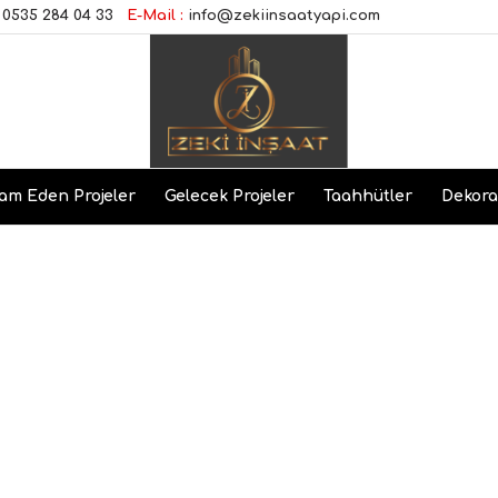
0535 284 04 33
E-Mail :
info@zekiinsaatyapi.com
am Eden Projeler
Gelecek Projeler
Taahhütler
Dekor