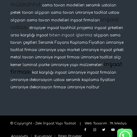
müteahhit
asma tavan modelleri
seramik ustaları
petek tavan
alçıpan asma tavan
ümraniye tadilat ustası
inşaat
alçıpan asma tavan modelleri
inşaat firmaları
ustası
stropiyer
inşaat taahhüt projemiz
inşaat şirketleri
biten inşaat işlerimiz
arsa karşılığı inşaat
alçıpan asma
tavan çeşitleri
Seramik Fayans Kaplama Fiyatları
ümraniye
tadilat firması
ümraniye yapı market
ümraniye inşaat şirketi
metal tavan
ümraniye inşaat firması
ümraniye tadilat
alçı
inşaat
kemer
laminat parke
ümraniye yapı malzemeleri
firması
kat karşılığı inşaat
ümraniye inşaat firmaları
ümraniye dekorasyon ustası
seramik kaplama fiyatları
ümraniye dekorasyon firması
ümraniye nalbur
© Copyright - Zeki İnşaat Yapı Tadilat |
Web Tasarım
:
7K Medya
Anasayfa
Kurumsal
Biten Projeler