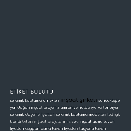
ETİKET BULUTU
inşaat şirketi
seramik kaplama örnekleri
sancaktepe
yenidoğan inşaat projemiz
ümraniye nalburiye
kartonpiyer
seramik döşeme fiyatları
seramik kaplama modelleri
led ışık
biten inşaat projelerimiz
bandı
zeki inşaat
asma tavan
fiyatları
alçıpan asma tavan fiyatları
taşyünü tavan