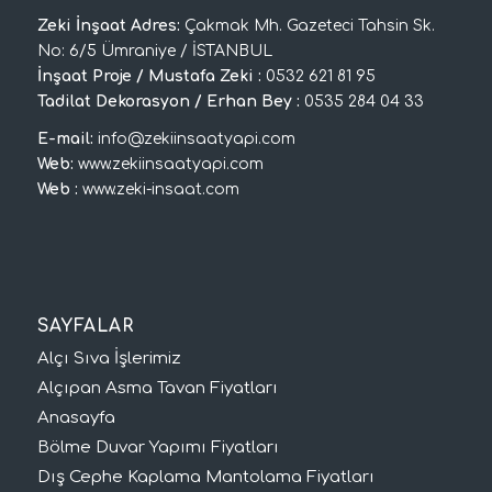
Zeki İnşaat Adres:
Çakmak Mh. Gazeteci Tahsin Sk.
No: 6/5 Ümraniye / İSTANBUL
İnşaat Proje / Mustafa Zeki :
0532 621 81 95
Tadilat Dekorasyon / Erhan Bey :
0535 284 04 33
E-mail:
info@zekiinsaatyapi.com
Web:
www.zekiinsaatyapi.com
Web :
www.zeki-insaat.com
SAYFALAR
Alçı Sıva İşlerimiz
Alçıpan Asma Tavan Fiyatları
Anasayfa
Bölme Duvar Yapımı Fiyatları
Dış Cephe Kaplama Mantolama Fiyatları