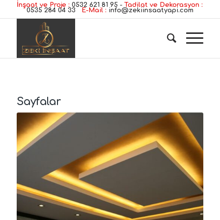
İnşaat ve Proje :
0532 621 81 95
-
Tadilat ve Dekorasyon :
0535 284 04 33
E-Mail :
info@zekiinsaatyapi.com
Sayfalar